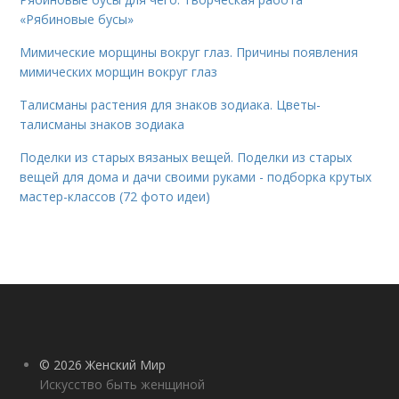
«Рябиновые бусы»
Мимические морщины вокруг глаз. Причины появления
мимических морщин вокруг глаз
Талисманы растения для знаков зодиака. Цветы-
талисманы знаков зодиака
Поделки из старых вязаных вещей. Поделки из старых
вещей для дома и дачи своими руками - подборка крутых
мастер-классов (72 фото идеи)
© 2026 Женский Мир
Искусство быть женщиной