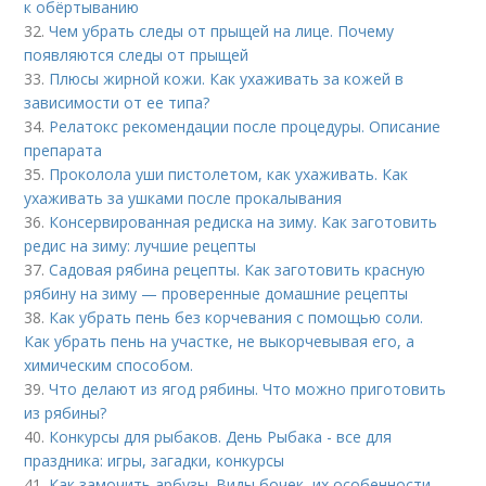
к обёртыванию
32.
Чем убрать следы от прыщей на лице. Почему
появляются следы от прыщей
33.
Плюсы жирной кожи. Как ухаживать за кожей в
зависимости от ее типа?
34.
Релатокс рекомендации после процедуры. Описание
препарата
35.
Проколола уши пистолетом, как ухаживать. Как
ухаживать за ушками после прокалывания
36.
Консервированная редиска на зиму. Как заготовить
редис на зиму: лучшие рецепты
37.
Садовая рябина рецепты. Как заготовить красную
рябину на зиму — проверенные домашние рецепты
38.
Как убрать пень без корчевания с помощью соли.
Как убрать пень на участке, не выкорчевывая его, а
химическим способом.
39.
Что делают из ягод рябины. Что можно приготовить
из рябины?
40.
Конкурсы для рыбаков. День Рыбака - все для
праздника: игры, загадки, конкурсы
41.
Как замочить арбузы. Виды бочек, их особенности