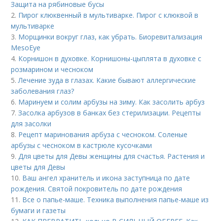
Защита на рябиновые бусы
2.
Пирог клюквенный в мультиварке. Пирог с клюквой в
мультиварке
3.
Морщинки вокруг глаз, как убрать. Биоревитализация
MesoEye
4.
Корнишон в духовке. Корнишоны-цыплята в духовке с
розмарином и чесноком
5.
Лечение зуда в глазах. Какие бывают аллергические
заболевания глаз?
6.
Маринуем и солим арбузы на зиму. Как засолить арбуз
7.
Засолка арбузов в банках без стерилизации. Рецепты
для засолки
8.
Рецепт маринования арбуза с чесноком. Соленые
арбузы с чесноком в кастрюле кусочками
9.
Для цветы для Девы женщины для счастья. Растения и
цветы для Девы
10.
Ваш ангел хранитель и икона заступница по дате
рождения. Святой покровитель по дате рождения
11.
Все о папье-маше. Техника выполнения папье-маше из
бумаги и газеты