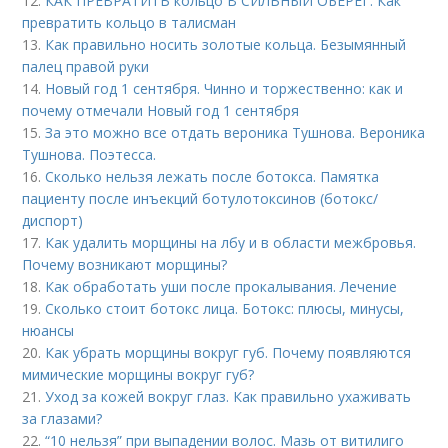
12.
КАК ПРЕВРАТИТЬ кольцо В СИЛЬНЫЙ ОБЕРЕГ. Как
превратить кольцо в талисман
13.
Как правильно носить золотые кольца. Безымянный
палец правой руки
14.
Новый год 1 сентября. Чинно и торжественно: как и
почему отмечали Новый год 1 сентября
15.
За это можно все отдать вероника Тушнова. Вероника
Тушнова. Поэтесса.
16.
Сколько нельзя лежать после ботокса. Памятка
пациенту после инъекций ботулотоксинов (ботокс/
диспорт)
17.
Как удалить морщины на лбу и в области межбровья.
Почему возникают морщины?
18.
Как обработать уши после прокалывания. Лечение
19.
Сколько стоит ботокс лица. Ботокс: плюсы, минусы,
нюансы
20.
Как убрать морщины вокруг губ. Почему появляются
мимические морщины вокруг губ?
21.
Уход за кожей вокруг глаз. Как правильно ухаживать
за глазами?
22.
“10 нельзя” при выпадении волос. Мазь от витилиго