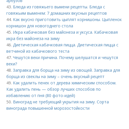
арбузов
43.
Блюда из говяжьего вымени рецепты. Блюда с
говяжьим выменем: 7 домашних вкусных рецептов
44.
Как вкусно приготовить цыплят корнишоны. Цыпленок
корнишон для новогоднего стола
45.
Икра кабачковая без майонеза и уксуса. Кабачковая
икра без майонеза на зиму
46.
Диетическая кабачковая пицца. Диетическая пицца с
ветчиной из кабачкового теста
47.
Чешутся веки причина. Почему шелушатся и чешутся
веки?
48.
Заправка для борща на зиму из овощей. Заправка для
борща из свеклы на зиму – очень вкусный рецепт
49.
Как удалить пенек от дерева химическим способом.
Как удалить пень — обзор лучших способов по
избавлению от пня (80 фото-идей)
50.
Виноград не требующий укрытия на зиму. Сорта
винограда повышенной морозостойкости