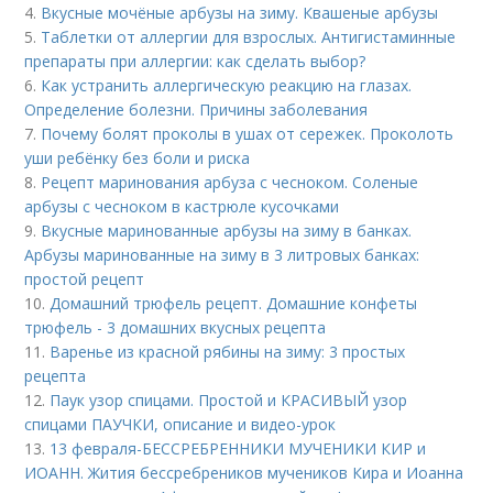
4.
Вкусные мочёные арбузы на зиму. Квашеные арбузы
5.
Таблетки от аллергии для взрослых. Антигистаминные
препараты при аллергии: как сделать выбор?
6.
Как устранить аллергическую реакцию на глазах.
Определение болезни. Причины заболевания
7.
Почему болят проколы в ушах от сережек. Проколоть
уши ребёнку без боли и риска
8.
Рецепт маринования арбуза с чесноком. Соленые
арбузы с чесноком в кастрюле кусочками
9.
Вкусные маринованные арбузы на зиму в банках.
Арбузы маринованные на зиму в 3 литровых банках:
простой рецепт
10.
Домашний трюфель рецепт. Домашние конфеты
трюфель - 3 домашних вкусных рецепта
11.
Варенье из красной рябины на зиму: 3 простых
рецепта
12.
Паук узор спицами. Простой и КРАСИВЫЙ узор
спицами ПАУЧКИ, описание и видео-урок
13.
13 февраля-БЕССРЕБРЕННИКИ МУЧЕНИКИ КИР и
ИОАНН. Жития бессребреников мучеников Кира и Иоанна