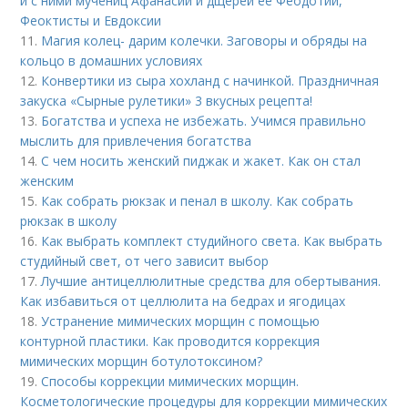
и с ними мучениц Афанасии и дщерей ее Феодотии,
Феоктисты и Евдоксии
11.
Магия колец- дарим колечки. Заговоры и обряды на
кольцо в домашних условиях
12.
Конвертики из сыра хохланд с начинкой. Праздничная
закуска «Сырные рулетики» 3 вкусных рецепта!
13.
Богатства и успеха не избежать. Учимся правильно
мыслить для привлечения богатства
14.
С чем носить женский пиджак и жакет. Как он стал
женским
15.
Как собрать рюкзак и пенал в школу. Как собрать
рюкзак в школу
16.
Как выбрать комплект студийного света. Как выбрать
студийный свет, от чего зависит выбор
17.
Лучшие антицеллюлитные средства для обертывания.
Как избавиться от целлюлита на бедрах и ягодицах
18.
Устранение мимических морщин с помощью
контурной пластики. Как проводится коррекция
мимических морщин ботулотоксином?
19.
Способы коррекции мимических морщин.
Косметологические процедуры для коррекции мимических