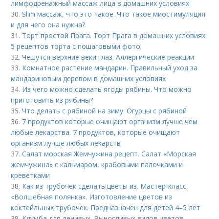
лимфодренажный массаж лица в домашних условиях
30.
Slim массаж, что это такое. Что такое миостимуляция
и для чего она нужна?
31.
Торт простой Прага. Торт Прага в домашних условиях:
5 рецептов торта с пошаговыми фото
32.
Чешутся верхние веки глаз. Аллергические реакции
33.
Комнатное растение мандарин. Правильный уход за
мандариновым деревом в домашних условиях
34.
Из чего можно сделать ягоды рябины. Что можно
приготовить из рябины?
35.
Что делать с рябиной на зиму. Огурцы с рябиной
36.
7 продуктов которые очищают организм лучше чем
любые лекарства. 7 продуктов, которые очищают
организм лучше любых лекарств
37.
Салат морская Жемчужина рецепт. Салат «Морская
жемчужина» с кальмаром, крабовыми палочками и
креветками
38.
Как из трубочек сделать цветы из. Мастер-класс
«Волшебная полянка». Изготовление цветов из
коктейльных трубочек. Предназначен для детей 4–5 лет
39.
Клумба для ленивых. Выносливых видов цветов