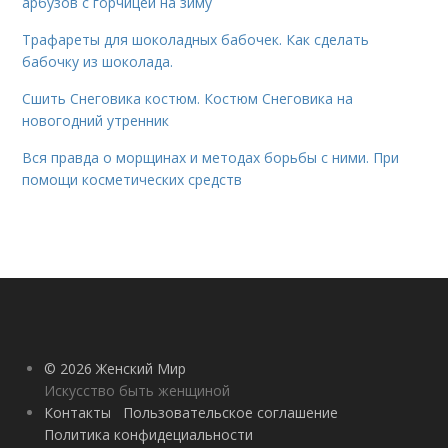
арбузов с горчицей на зиму
Трафареты для шоколадных бабочек. Как сделать
бабочку из шоколада.
Сшить Снеговика костюм. Костюм Снеговика на
новогодний утренник
Вся правда о морщинах и методах борьбы с ними. При
помощи косметических средств
© 2026 Женский Мир
Искусство быть женщиной
Контакты
Пользовательское соглашение
Политика конфидециальности