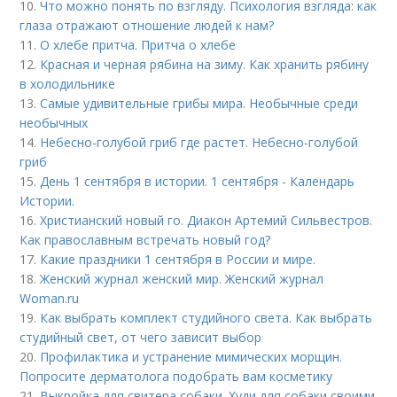
10.
Что можно понять по взгляду. Психология взгляда: как
глаза отражают отношение людей к нам?
11.
О хлебе притча. Притча о хлебе
12.
Красная и черная рябина на зиму. Как хранить рябину
в холодильнике
13.
Самые удивительные грибы мира. Необычные среди
необычных
14.
Небесно-голубой гриб где растет. Небесно-голубой
гриб
15.
День 1 сентября в истории. 1 сентября - Календарь
Истории.
16.
Христианский новый го. Диакон Артемий Сильвестров.
Как православным встречать новый год?
17.
Какие праздники 1 сентября в России и мире.
18.
Женский журнал женский мир. Женский журнал
Woman.ru
19.
Как выбрать комплект студийного света. Как выбрать
студийный свет, от чего зависит выбор
20.
Профилактика и устранение мимических морщин.
Попросите дерматолога подобрать вам косметику
21.
Выкройка для свитера собаки. Худи для собаки своими