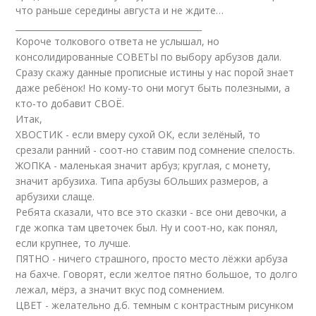
что раньше середины августа и не ждите…
____________________________________________
Короче толкового ответа не услышал, но
консолидированные СОВЕТЫ по выбору арбузов дали.
Сразу скажу данные прописные истины у нас порой знает
даже ребёнок! Но кому-то они могут быть полезными, а
кто-то добавит СВОЁ.
Итак,
ХВОСТИК - если вмеру сухой ОК, если зелёный, то
срезали ранний - соот-но ставим под сомнение спелость.
ЖОПКА - маленькая значит арбуз; круглая, с монету,
значит арбузиха. Типа арбузы бОльших размеров, а
арбузихи слаще.
Ребята сказали, что все это сказки - все они девочки, а
где жопка там цветочек был. Ну и соот-но, как понял,
если крупнее, то лучше.
ПЯТНО - ничего страшного, просто место лёжки арбуза
на бахче. Говорят, если желтое пятно большое, то долго
лежал, мёрз, а значит вкус под сомнением.
ЦВЕТ - желательно д.б. темным с контрастным рисунком