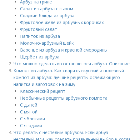
Арбуз на гриле
Салат из арбуза с сыром
Сладкие блюда из арбуза
Фруктовое желе из арбузных корочках
Фруктовый салат
Напиток из арбуза
Молочно-арбузный шейк
Варенье из арбуза и красной смородины
Щербет из арбуза
Что можно сделать из оставшегося арбуза. Описание
Компот из арбуза. Как сварить вкусный и полезный
компот из арбуза: лучшие рецепты освежающего
напитка и заготовок на зиму
Классический рецепт
Необычные рецепты арбузного компота
С дыней
С мятой
С яблоками
С ягодами
Что делать с неспелым арбузом. Если арбуз
неспелый..Или, как сделать правильный выбор и когда