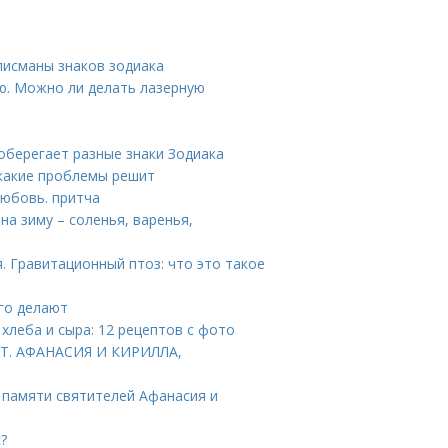
лисманы знаков зодиака
ю. Можно ли делать лазерную
 оберегает разные знаки Зодиака
 какие проблемы решит
Любовь. притча
на зиму – соленья, варенья,
. Гравитационный птоз: что это такое
его делают
 хлеба и сыра: 12 рецептов с фото
ТТ. АФАНАСИЯ И КИРИЛЛА,
 памяти святителей Афанасия и
?