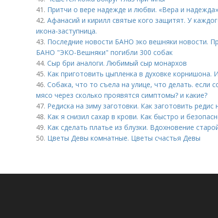
41.
Притчи о вере надежде и любви. «Вера и надежда»
42.
Афанасий и кирилл святые кого защитят. У каждог
икона-заступница.
43.
Последние новости БАНО эко вешняки новости. Пр
БАНО "ЭКО-Вешняки" погибли 300 собак
44.
Сыр бри аналоги. Любимый сыр монархов
45.
Как приготовить цыпленка в духовке корнишона. И
46.
Собака, что то съела на улице, что делать. если 
мясо через сколько проявятся симптомы? и какие?
47.
Редиска на зиму заготовки. Как заготовить редис 
48.
Как я снизил сахар в крови. Как быстро и безопас
49.
Как сделать платье из блузки. Вдохновение старо
50.
Цветы Девы комнатные. Цветы счастья Девы