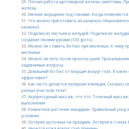
29.
Плохая работа щитовидной железы симптомы. Пр
железы
30.
Мелкие морщинки под глазами. Когда появляются
31.
Что можно приготовить из каланхоэ обыкновенног
каланхоэ
32.
Поделки из листьев и желудей. Поделки из желуде
создание своими руками (105 фото)
33.
Можно ли ставить ботокс при месячных. К чему п
месячных
34.
Можно ли пить после прокола ушей. Прокалывание
задаваемые вопросы
35.
Домашний ботокс от морщин вокруг глаз. В каких 
эффективен?
36.
Как часто делается лазерная эпиляция. Сколько с
разных участков тела?
37.
Акупрессурный массаж, что это. Точечный массаж:
выполнения
38.
Комнатное растение мандарин. Правильный уход 
условиях
39.
Лотереи шуточные на праздник. Лотерея в стихах
40.
Чешется кожа вокруг глаз причины