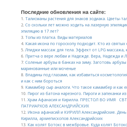
Последние обновления на сайте:
1.
Талисманы растения для знаков зодиака. Цветы-та
2.
Со скольки лет можно ходить на лазерную эпиляци
эпиляцию в 17 лет?
3.
Топы из платка. Виды материалов
4.
Какая икона по гороскопу подходит. Кто из святых
5.
Лпиджи массаж для тела. Эффект от LPG массажа,
6.
Притча о вере любви и Надежде. Вера, Надежда и 
7.
Соленые арбузы в банках на зиму. Заготовь арбузы 
маринованные или моченые
8.
Впадины под глазами, как избавиться косметология
и как с ним бороться
9.
Камамбер сыр аналоги. Что такое камамбер и как 
10.
Пирог из батона нарезного. Пироги и запеканки из
11.
Храм Афанасия и Кирилла. ПРЕСТОЛ ВО ИМЯ СВ
ПАТРИАРХОВ АЛЕКСАНДРИЙСКИХ
12.
Икона афанасий и КИРИЛЛ Александрийские. День
Кирилла, архиепископов Александрийских
13.
Как колят Ботокс в межбровье. Куда колят Ботокс