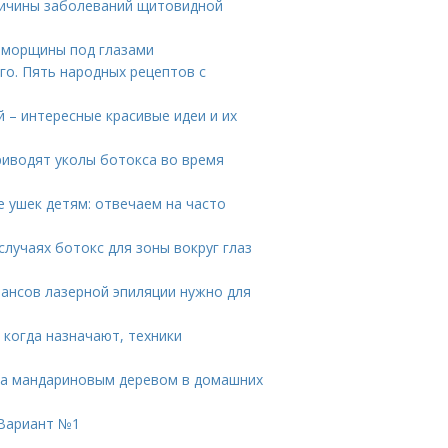
ичины заболеваний щитовидной
 морщины под глазами
о. Пять народных рецептов с
й – интересные красивые идеи и их
риводят уколы ботокса во время
 ушек детям: отвечаем на часто
случаях ботокс для зоны вокруг глаз
еансов лазерной эпиляции нужно для
 когда назначают, техники
за мандариновым деревом в домашних
 Вариант №1