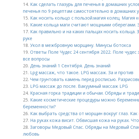
14.
Как сделать глазурь для печенья в домашних услов
печенья по 9 рецептам самостоятельно в домашних 
15.
Как носить кольцо с пользой. магия колец. Магия к
16.
Какие кольца маги считают мощными оберегами. 
17.
Как правильно и на каких пальцах носить кольца.
руке
18.
Укол в межбровную морщину. Минусы ботокса
19.
Ответы Поле Чудес 24 сентября 2022. Поле чудес 
все вопросы
20.
День знаний 1 Сентября. День знаний
21.
Lpg массаж, что такое. LPG массаж. За и против
22.
Чем грунтовать камень перед росписью. Разрисо
23.
LPG массаж до после. Вакуумный массаж LPG
24.
Красная горка традиции и обычаи. Обряды и трад
25.
Какие косметические процедуры можно беременн
беременности?
26.
Как выбрать средства от морщин вокруг глаз. Как
27.
На руках кожа висит. Обвисшая кожа на руках. Что
28.
Заговоры Медовый Спас. Обряды на Медовый Спас 
любовь