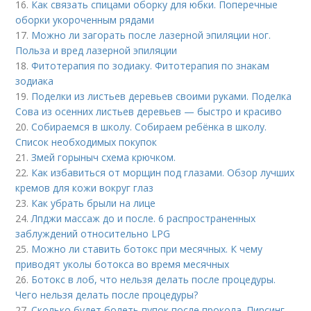
16.
Как связать спицами оборку для юбки. Поперечные
оборки укороченным рядами
17.
Можно ли загорать после лазерной эпиляции ног.
Польза и вред лазерной эпиляции
18.
Фитотерапия по зодиаку. Фитотерапия по знакам
зодиака
19.
Поделки из листьев деревьев своими руками. Поделка
Сова из осенних листьев деревьев — быстро и красиво
20.
Собираемся в школу. Собираем ребёнка в школу.
Список необходимых покупок
21.
Змей горыныч схема крючком.
22.
Как избавиться от морщин под глазами. Обзор лучших
кремов для кожи вокруг глаз
23.
Как убрать брыли на лице
24.
Лпджи массаж до и после. 6 распространенных
заблуждений относительно LPG
25.
Можно ли ставить ботокс при месячных. К чему
приводят уколы ботокса во время месячных
26.
Ботокс в лоб, что нельзя делать после процедуры.
Чего нельзя делать после процедуры?
27.
Сколько будет болеть пупок после прокола. Пирсинг