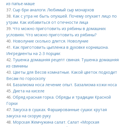
из папье-маше
37.
Сыр бри аналоги. Любимый сыр монархов
38.
Как с утра не быть опухшей. Почему опухает лицо по
утрам. Как избавиться от отечности лица
39.
Что можно приготовить из рябины в домашних
условиях. Что можно приготовить из рябины?
40.
Новолуние сколько длится. Новолуние
41.
Как приготовить цыпленка в духовке корнишона.
Ингредиенты на 2-3 порции:
42.
Тушенка домашняя рецепт свиная. Тушенка домашняя
из свинины
43.
Цветы для Весов комнатные. Какой цветок подходит
Весам по гороскопу
44.
Базалиома носа лечение опыт. Базалиома кожи носа
45.
Диета на киселе
46.
Обряд красная горка. Обряды и традиции Красной
Горки
47.
Закуска в сушках. Фаршированные сушки: крутая
закуска на скорую руку
48.
Морская Жемчужина салат. Салат «Морская