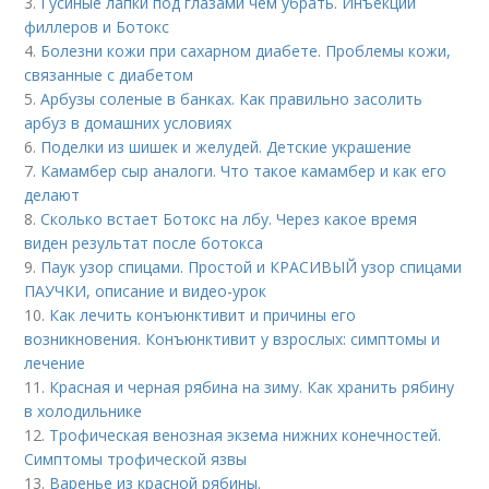
3.
Гусиные лапки под глазами чем убрать. Инъекции
филлеров и Ботокс
4.
Болезни кожи при сахарном диабете. Проблемы кожи,
связанные с диабетом
5.
Арбузы соленые в банках. Как правильно засолить
арбуз в домашних условиях
6.
Поделки из шишек и желудей. Детские украшение
7.
Камамбер сыр аналоги. Что такое камамбер и как его
делают
8.
Сколько встает Ботокс на лбу. Через какое время
виден результат после ботокса
9.
Паук узор спицами. Простой и КРАСИВЫЙ узор спицами
ПАУЧКИ, описание и видео-урок
10.
Как лечить конъюнктивит и причины его
возникновения. Конъюнктивит у взрослых: симптомы и
лечение
11.
Красная и черная рябина на зиму. Как хранить рябину
в холодильнике
12.
Трофическая венозная экзема нижних конечностей.
Симптомы трофической язвы
13.
Варенье из красной рябины.