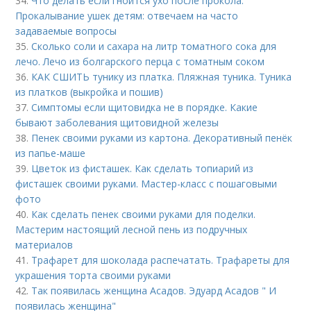
34.
Что делать если гноится ухо после прокола.
Прокалывание ушек детям: отвечаем на часто
задаваемые вопросы
35.
Сколько соли и сахара на литр томатного сока для
лечо. Лечо из болгарского перца с томатным соком
36.
КАК СШИТЬ тунику из платка. Пляжная туника. Туника
из платков (выкройка и пошив)
37.
Симптомы если щитовидка не в порядке. Какие
бывают заболевания щитовидной железы
38.
Пенек своими руками из картона. Декоративный пенёк
из папье-маше
39.
Цветок из фисташек. Как сделать топиарий из
фисташек своими руками. Мастер-класс с пошаговыми
фото
40.
Как сделать пенек своими руками для поделки.
Мастерим настоящий лесной пень из подручных
материалов
41.
Трафарет для шоколада распечатать. Трафареты для
украшения торта своими руками
42.
Так появилась женщина Асадов. Эдуард Асадов " И
появилась женщина"