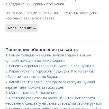
о раздражении нервных окончаний.
На вопрос, почему чешутся глаза, офтальмологи дают
несколько вариантов ответа:
Читать дальше →
Последние обновления на сайте:
1.
Самые гулящие женщины знаков зодиака. Самые
гулящие женщины по знаку зодиака
2.
Рецепты варенья старинные. Варенье для Пушкина
3.
Какая икона по гороскопу подходит. Кто из святых
оберегает разные знаки Зодиака
4.
Какой катетер нужен для прокола септума. Лучший
вариант для прокола детский ушек
5.
Магические свойства веника
6.
Плетение салфеток на рамке из ниток. Как сплести
необычную салфетку на рамке с гвоздями своими руками
7.
Маринуем и солим арбузы на зиму. Как засолить арбуз