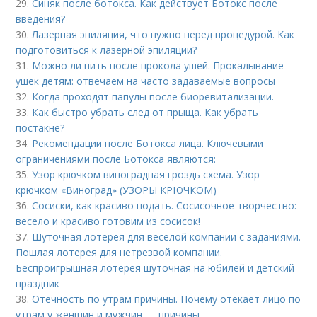
29.
Синяк после ботокса. Как действует Ботокс после
введения?
30.
Лазерная эпиляция, что нужно перед процедурой. Как
подготовиться к лазерной эпиляции?
31.
Можно ли пить после прокола ушей. Прокалывание
ушек детям: отвечаем на часто задаваемые вопросы
32.
Когда проходят папулы после биоревитализации.
33.
Как быстро убрать след от прыща. Как убрать
постакне?
34.
Рекомендации после Ботокса лица. Ключевыми
ограничениями после Ботокса являются:
35.
Узор крючком виноградная гроздь схема. Узор
крючком «Виноград» (УЗОРЫ КРЮЧКОМ)
36.
Сосиски, как красиво подать. Сосисочное творчество:
весело и красиво готовим из сосисок!
37.
Шуточная лотерея для веселой компании с заданиями.
Пошлая лотерея для нетрезвой компании.
Беспроигрышная лотерея шуточная на юбилей и детский
праздник
38.
Отечность по утрам причины. Почему отекает лицо по
утрам у женщин и мужчин — причины