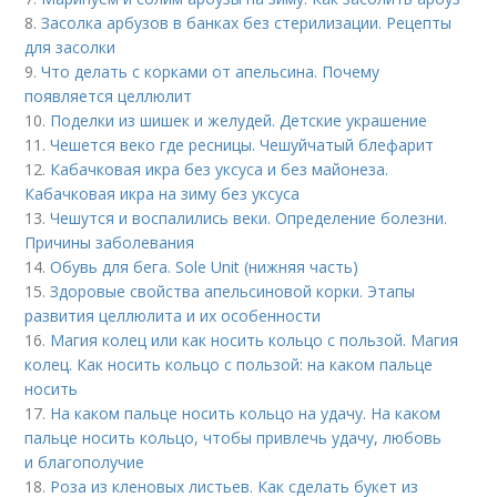
8.
Засолка арбузов в банках без стерилизации. Рецепты
для засолки
9.
Что делать с корками от апельсина. Почему
появляется целлюлит
10.
Поделки из шишек и желудей. Детские украшение
11.
Чешется веко где ресницы. Чешуйчатый блефарит
12.
Кабачковая икра без уксуса и без майонеза.
Кабачковая икра на зиму без уксуса
13.
Чешутся и воспалились веки. Определение болезни.
Причины заболевания
14.
Обувь для бега. Sole Unit (нижняя часть)
15.
Здоровые свойства апельсиновой корки. Этапы
развития целлюлита и их особенности
16.
Магия колец или как носить кольцо с пользой. Магия
колец. Как носить кольцо с пользой: на каком пальце
носить
17.
На каком пальце носить кольцо на удачу. На каком
пальце носить кольцо, чтобы привлечь удачу, любовь
и благополучие
18.
Роза из кленовых листьев. Как сделать букет из