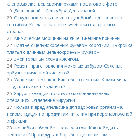
кленовых листьев своими руками пошагово с фото
19.
День знаний 1 Сентября. День знаний
20.
Откуда повелось начинать учебный год с первого
сентября. Когда начинается учебный год в разных
странах
21.
Мимические морщины на лице. Внешние причины
22.
Платье с цельнокроеным рукавом коротким. Выкройка
платья с длинным цельнокроеным рукавом
23.
Змей горыныч схема крючком.
24.
Рецепт приготовления моченых арбузов. Соленые
арбузы с лимонной кислотой
25.
Удаление комочков Биша без операции. Комки Биша
— удалять или не удалять?
26.
Хирург геннадий толстых о малоинвазивных
операциях. Отделение хирургии
27.
Польза и вред апельсина для здоровья организма.
Рекомендации по продуктам питания при коронавирусной
инфекции
28.
4 ошибки в борьбе с целлюлитом. Как победить
целлюлит? Процедуры в борьбе с целлюлитом