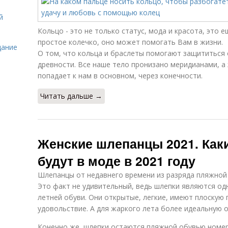
й
Кольцо - это не только статус, мода и красота, это е
простое колечко, оно может помогать Вам в жизни.
дание
О том, что кольца и браслеты помогают защититься 
древности. Все наше тело пронизано меридианами, а э
попадает к нам в основном, через конечности.
Читать дальше →
Женские шлепанцы 2021. Как
будут в моде в 2021 году
Шлепанцы от недавнего времени из разряда пляжной 
Это факт не удивительный, ведь шлепки являются од
летней обуви. Они открытые, легкие, имеют плоскую 
удовольствие. А для жаркого лета более идеальную о
Конечно же, шлепки остаются пляжной обувью номер 