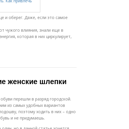
ще и оберег. Даже, если это самое
от чужого влияния, знали еще в
нергия, которая в них циркулирует,
ие женские шлепки
обуви перешли в разряд городской.
ним из самых удобных вариантов
подошву, поэтому ходить в них – одно
бувь и не придумаешь.
один, но в данной статье хочется