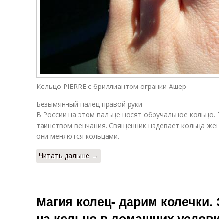
Кольцо PIERRE с бриллиантом огранки Ашер
Безымянный палец правой руки
В России на этом пальце носят обручальное кольцо.
таинством венчания. Священник надевает кольца жени
они меняются кольцами.
Читать дальше →
Магия колец- дарим колечки.
на кольцо в домашних услов