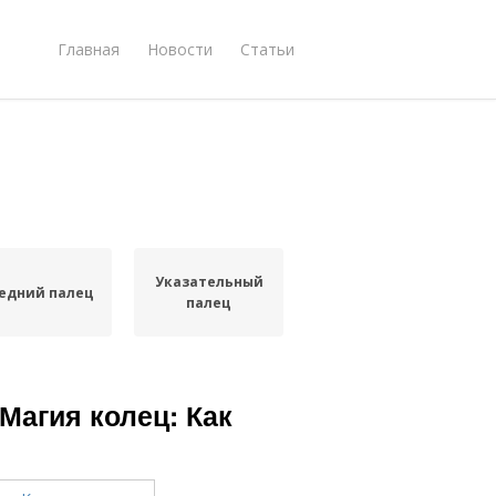
Главная
Новости
Статьи
Указательный
едний палец
палец
 Магия колец: Как