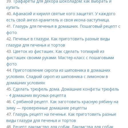
39.
Трафареты для декора шоколадом: как выбрать и
купить
40.
Афанасий и кирилл святые кого защитят. У каждого
есть свой ангел-хранитель и своя икона-заступница.
41.
Глазурь для печенья в домашних. Пошаговый рецепт с
фото
42.
Печенье в глазури. Как приготовить разные виды
глазури для печенья и тортов
43.
Цветок из фисташек. Как сделать топиарий из
фисташек своими руками. Мастер-класс с пошаговыми
фото
44.
Приготовление сиропа из шиповника в домашних
условиях. Сладкий сироп из шиповника с лимоном в
домашних условиях
45.
Сделать трюфель дома. Домашние конфеты трюфель
- 4 домашних вкусных-рецепта
46.
С рябиной рецепт. Как заготовить красную рябину на
зиму — проверенные домашние рецепты
47.
Глазурь рецепт на печенье. Как приготовить разные
виды глазури для печенья и тортов
48.
Рецепт лакомство для собак. Лакомства для собак