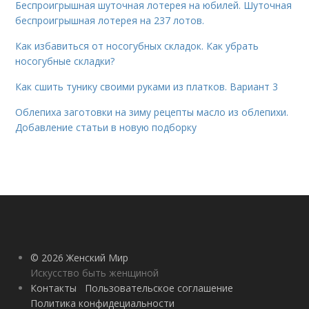
Беспроигрышная шуточная лотерея на юбилей. Шуточная
беспроигрышная лотерея на 237 лотов.
Как избавиться от носогубных складок. Как убрать
носогубные складки?
Как сшить тунику своими руками из платков. Вариант 3
Облепиха заготовки на зиму рецепты масло из облепихи.
Добавление статьи в новую подборку
© 2026 Женский Мир
Искусство быть женщиной
Контакты
Пользовательское соглашение
Политика конфидециальности