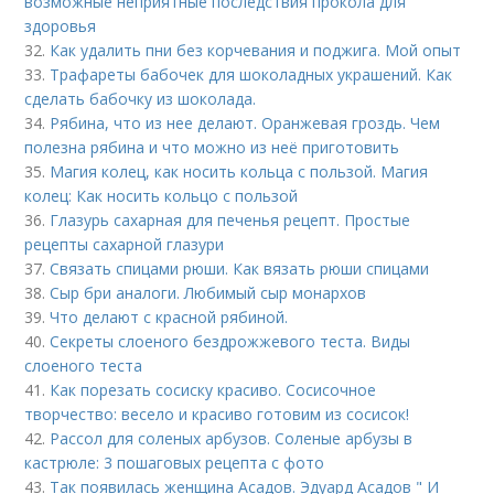
возможные неприятные последствия прокола для
здоровья
32.
Как удалить пни без корчевания и поджига. Мой опыт
33.
Трафареты бабочек для шоколадных украшений. Как
сделать бабочку из шоколада.
34.
Рябина, что из нее делают. Оранжевая гроздь. Чем
полезна рябина и что можно из неё приготовить
35.
Магия колец, как носить кольца с пользой. Магия
колец: Как носить кольцо с пользой
36.
Глазурь сахарная для печенья рецепт. Простые
рецепты сахарной глазури
37.
Связать спицами рюши. Как вязать рюши спицами
38.
Сыр бри аналоги. Любимый сыр монархов
39.
Что делают с красной рябиной.
40.
Секреты слоеного бездрожжевого теста. Виды
слоеного теста
41.
Как порезать сосиску красиво. Сосисочное
творчество: весело и красиво готовим из сосисок!
42.
Рассол для соленых арбузов. Соленые арбузы в
кастрюле: 3 пошаговых рецепта с фото
43.
Так появилась женщина Асадов. Эдуард Асадов " И