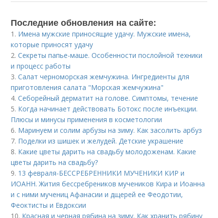
Последние обновления на сайте:
1.
Имена мужские приносящие удачу. Мужские имена,
которые приносят удачу
2.
Секреты папье-маше. Особенности послойной техники
и процесс работы
3.
Салат черноморская жемчужина. Ингредиенты для
приготовления салата "Морская жемчужина"
4.
Себорейный дерматит на голове. Cимптомы, течение
5.
Когда начинает действовать Ботокс после инъекции.
Плюсы и минусы применения в косметологии
6.
Маринуем и солим арбузы на зиму. Как засолить арбуз
7.
Поделки из шишек и желудей. Детские украшение
8.
Какие цветы дарить на свадьбу молодоженам. Какие
цветы дарить на свадьбу?
9.
13 февраля-БЕССРЕБРЕННИКИ МУЧЕНИКИ КИР и
ИОАНН. Жития бессребреников мучеников Кира и Иоанна
и с ними мучениц Афанасии и дщерей ее Феодотии,
Феоктисты и Евдоксии
10.
Красная и черная рябина на зиму. Как хранить рябину