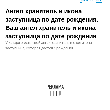
Показать все
Ангел хранитель и икона
Икона по дате
Цвета по дате
заступница по дате рождения.
Ваш ангел хранитель и икона
заступница по дате рождения
Цветок по дате
Человек на судьбу
У каждого есть свой ангел-хранитель и своя икона-
заступница, которая дается с рождения
Нули в датах