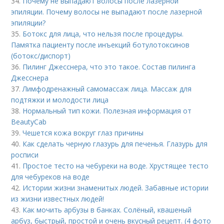
34.
Почему не выпадают волосы после лазерной
эпиляции. Почему волосы не выпадают после лазерной
эпиляции?
35.
Ботокс для лица, что нельзя после процедуры.
Памятка пациенту после инъекций ботулотоксинов
(ботокс/диспорт)
36.
Пилинг Джесснера, что это такое. Состав пилинга
Джесснера
37.
Лимфодренажный самомассаж лица. Массаж для
подтяжки и молодости лица
38.
Нормальный тип кожи. Полезная информация от
BeautyCab
39.
Чешется кожа вокруг глаз причины
40.
Как сделать черную глазурь для печенья. Глазурь для
росписи
41.
Простое тесто на чебуреки на воде. Хрустящее тесто
для чебуреков на воде
42.
Истории жизни знаменитых людей. Забавные истории
из жизни известных людей!
43.
Как мочить арбузы в банках. Солёный, квашеный
арбуз, быстрый, простой и очень вкусный рецепт. (4 фото