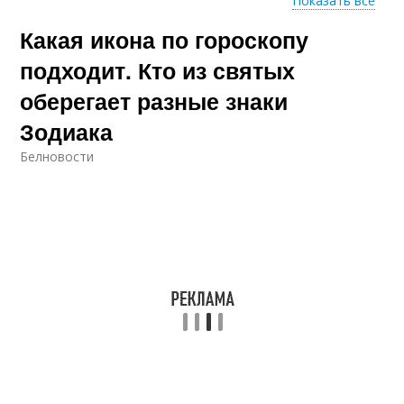
Показать все
Какая икона по гороскопу
Заступница по дате
Покровитель по дате
подходит. Кто из святых
оберегает разные знаки
Зодиака
Ангелов-хранители по
Ангелы-хранители по
дате
дате
Белновости
Ангел-хранитель по
Человек по дате
имени
Ангела-хранитель по
дате