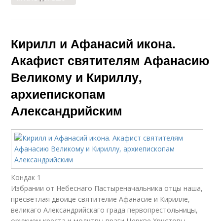
Кирилл и Афанасий икона.
Акафист святителям Афанасию
Великому и Кириллу,
архиепископам
Александрийским
Кондак 1
Избрании от Небеснаго Пастыреначальника отцы наша,
пресветлая двоице святителие Афанасие и Кирилле,
великаго Александрийскаго града первопрестольницы,
оружием креста и молитвы враги Церкве Христовы