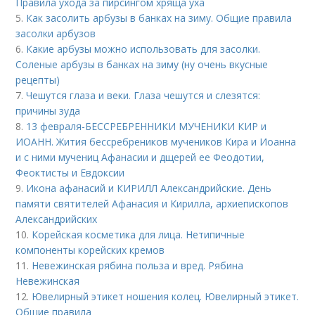
Правила ухода за пирсингом хряща уха
5.
Как засолить арбузы в банках на зиму. Общие правила
засолки арбузов
6.
Какие арбузы можно использовать для засолки.
Соленые арбузы в банках на зиму (ну очень вкусные
рецепты)
7.
Чешутся глаза и веки. Глаза чешутся и слезятся:
причины зуда
8.
13 февраля-БЕССРЕБРЕННИКИ МУЧЕНИКИ КИР и
ИОАНН. Жития бессребреников мучеников Кира и Иоанна
и с ними мучениц Афанасии и дщерей ее Феодотии,
Феоктисты и Евдоксии
9.
Икона афанасий и КИРИЛЛ Александрийские. День
памяти святителей Афанасия и Кирилла, архиепископов
Александрийских
10.
Корейская косметика для лица. Нетипичные
компоненты корейских кремов
11.
Невежинская рябина польза и вред. Рябина
Невежинская
12.
Ювелирный этикет ношения колец. Ювелирный этикет.
Общие правила