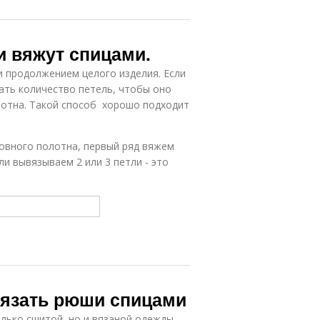
 вяжут спицами.
и продолжением целого изделия. Если
ать количество петель, чтобы оно
лотна. Такой способ хорошо подходит
овного полотна, первый ряд вяжем
и вывязываем 2 или 3 петли - это
вязать рюши спицами
лько сшитой, но и вязаной одежды.