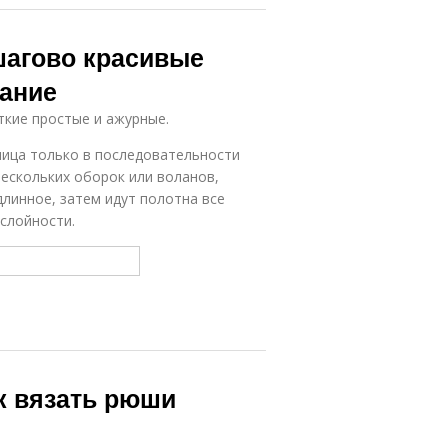
шагово красивые
ание
ткие простые и ажурные.
зница только в последовательности
нескольких оборок или воланов,
линное, затем идут полотна все
слойности.
к вязать рюши