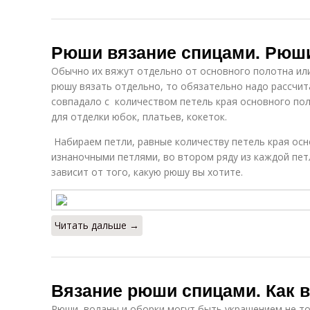
Рюши вязание спицами. Рюши
Обычно их вяжут отдельно от основного полотна ил
рюшу вязать отдельно, то обязательно надо рассчит
совпадало с количеством петель края основного по
для отделки юбок, платьев, кокеток.
Набираем петли, равные количеству петель края осн
изнаночными петлями, во втором ряду из каждой петл
зависит от того, какую рюшу вы хотите.
Читать дальше →
Вязание рюши спицами. Как 
Рюши, воланы и оборки могут быть украшением не то