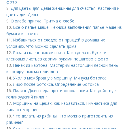
фото
8.
Для цветы для Девы женщины для счастья. Растения и
цветы для Девы
9.
О хлебе притча. Притча о хлебе
10.
Все о папье-маше. Техника выполнения папье-маше из
бумаги и газеты
11.
Избавиться от следов от прыщей в домашних
условиях. Что можно сделать дома
12.
Роза из кленовых листьев. Как сделать букет из
кленовых листьев своими руками пошагово с фото
13.
Пенек из картона. Мастерим настоящий лесной пень
из подручных материалов
14.
Укол в межбровную морщину. Минусы ботокса
15.
Лицо после ботокса. Определение ботокса
16.
Пилинг Джесснера противопоказания. Как действует
голливудский пилинг
17.
Морщины на щеках, как избавиться. Гимнастика для
лица от морщин
18.
Что делать из рябины. Что можно приготовить из
рябины?
19.
Сколько стоит удаление мимических морщин вокруг