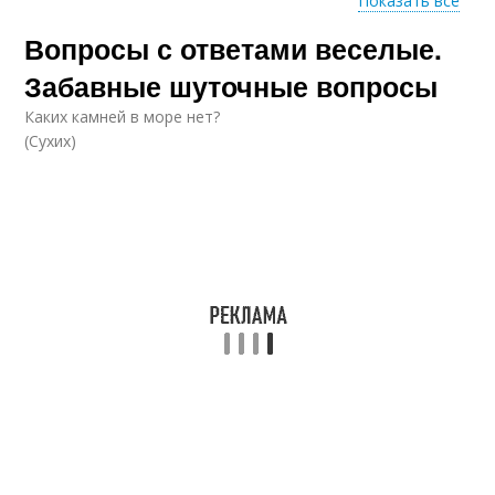
Показать все
Вопросы с ответами веселые.
Ответы для детей
Ответы на взрослые
Забавные шуточные вопросы
Каких камней в море нет?
(Сухих)