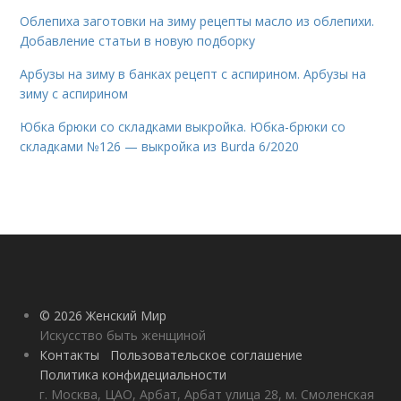
Облепиха заготовки на зиму рецепты масло из облепихи.
Добавление статьи в новую подборку
Арбузы на зиму в банках рецепт с аспирином. Арбузы на
зиму с аспирином
Юбка брюки со складками выкройка. Юбка-брюки со
складками №126 — выкройка из Burda 6/2020
© 2026 Женский Мир
Искусство быть женщиной
Контакты
Пользовательское соглашение
Политика конфидециальности
г. Москва, ЦАО, Арбат, Арбат улица 28, м. Смоленская