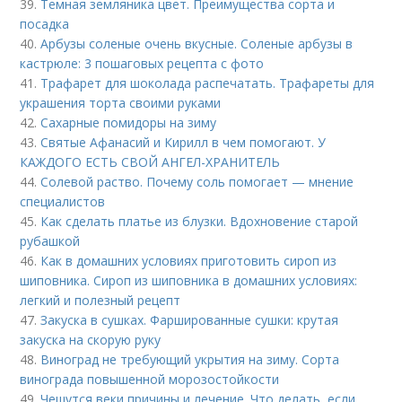
39.
Темная земляника цвет. Преимущества сорта и
посадка
40.
Арбузы соленые очень вкусные. Соленые арбузы в
кастрюле: 3 пошаговых рецепта с фото
41.
Трафарет для шоколада распечатать. Трафареты для
украшения торта своими руками
42.
Сахарные помидоры на зиму
43.
Святые Афанасий и Кирилл в чем помогают. У
КАЖДОГО ЕСТЬ СВОЙ АНГЕЛ-ХРАНИТЕЛЬ
44.
Солевой раство. Почему соль помогает — мнение
специалистов
45.
Как сделать платье из блузки. Вдохновение старой
рубашкой
46.
Как в домашних условиях приготовить сироп из
шиповника. Сироп из шиповника в домашних условиях:
легкий и полезный рецепт
47.
Закуска в сушках. Фаршированные сушки: крутая
закуска на скорую руку
48.
Виноград не требующий укрытия на зиму. Сорта
винограда повышенной морозостойкости
49.
Чешутся веки причины и лечение. Что делать, если