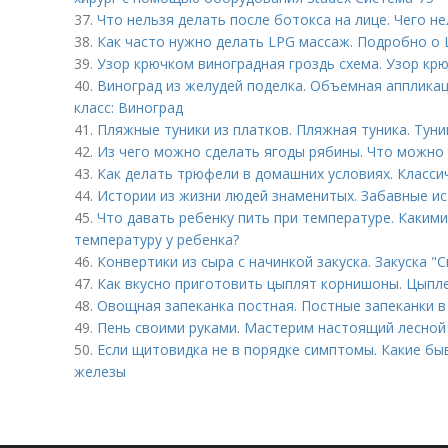
37.
Что нельзя делать после ботокса на лице. Чего н
38.
Как часто нужно делать LPG массаж. Подробно о
39.
Узор крючком виноградная гроздь схема. Узор 
40.
Виноград из желудей поделка. Объемная аппликац
класс: Виноград
41.
Пляжные туники из платков. Пляжная туника. Туни
42.
Из чего можно сделать ягоды рябины. Что можно
43.
Как делать трюфели в домашних условиях. Класс
44.
Истории из жизни людей знаменитых. Забавные ис
45.
Что давать ребенку пить при температуре. Каким
температуру у ребенка?
46.
Конвертики из сыра с начинкой закуска. Закуска "
47.
Как вкусно приготовить цыплят корнишоны. Цыпл
48.
Овощная запеканка постная. Постные запеканки в
49.
Пень своими руками. Мастерим настоящий лесной
50.
Если щитовидка не в порядке симптомы. Какие б
железы