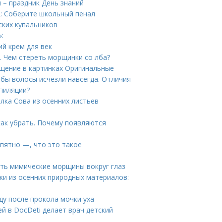
я – праздник День знаний
 2: Соберите школьный пенал
ских купальников
:
ий крем для век
. Чем стереть морщинки со лба?
ищение в картинках Оригинальные
обы волосы исчезли навсегда. Отличия
эпиляции?
лка Сова из осенних листьев
как убрать. Почему появляются
 пятно —, что это такое
ать мимические морщины вокруг глаз
ки из осенних природных материалов:
ду после прокола мочки уха
й в DocDeti делает врач детский