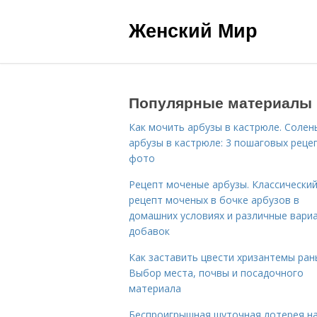
Женский Мир
Популярные материалы
Как мочить арбузы в кастрюле. Солен
арбузы в кастрюле: 3 пошаговых реце
фото
Рецепт моченые арбузы. Классически
рецепт моченых в бочке арбузов в
домашних условиях и различные вари
добавок
Как заставить цвести хризантемы ран
Выбор места, почвы и посадочного
материала
Беспроигрышная шуточная лотерея н