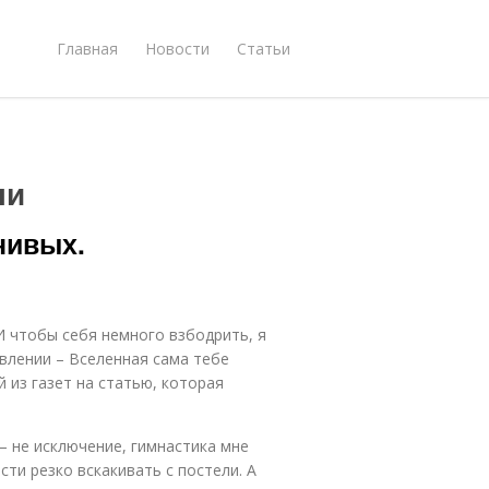
Главная
Новости
Статьи
ли
нивых.
 И чтобы себя немного взбодрить, я
авлении – Вселенная сама тебе
й из газет на статью, которая
 – не исключение, гимнастика мне
сти резко вскакивать с постели. А