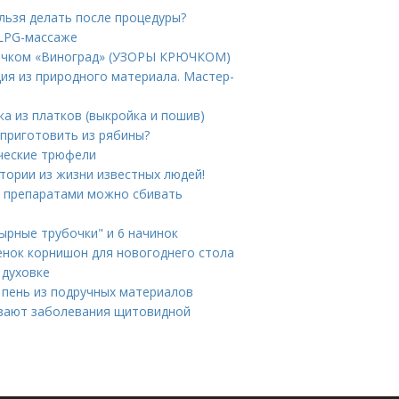
ельзя делать после процедуры?
 LPG-массаже
крючком «Виноград» (УЗОРЫ КРЮЧКОМ)
ия из природного материала. Мастер-
ка из платков (выкройка и пошив)
 приготовить из рябины?
ические трюфели
тории из жизни известных людей!
и препаратами можно сбивать
Сырные трубочки" и 6 начинок
енок корнишон для новогоднего стола
 духовке
 пень из подручных материалов
ывают заболевания щитовидной