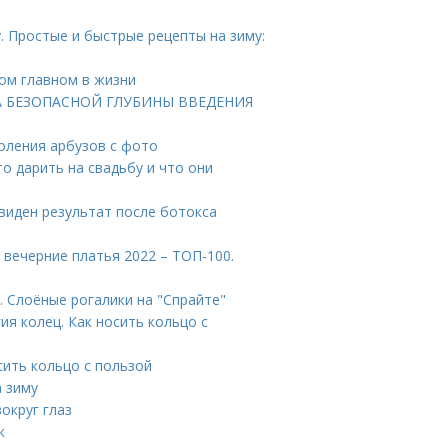
. Простые и быстрые рецепты на зиму:
мом главном в жизни
АРТА БЕЗОПАСНОЙ ГЛУБИНЫ ВВЕДЕНИЯ
соления арбузов с фото
то дарить на свадьбу и что они
 виден результат после ботокса
вечерние платья 2022 – ТОП-100.
. Слоёные рогалики на "Спрайте"
ия колец. Как носить кольцо с
сить кольцо с пользой
 зиму
округ глаз
к