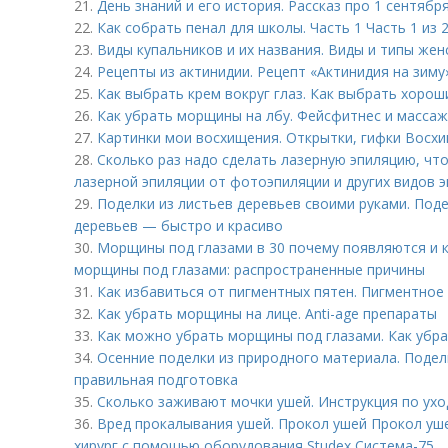
21.
День знаний и его история. Рассказ про 1 сентябр
22.
Как собрать пенал для школы. Часть 1 Часть 1 из
23.
Виды купальников и их названия. Виды и типы жен
24.
Рецепты из актинидии. Рецепт «Актинидия на зиму»
25.
Как выбрать крем вокруг глаз. Как выбрать хорош
26.
Как убрать морщины на лбу. Фейсфитнес и массаж
27.
Картинки мои восхищения. Открытки, гифки Восх
28.
Сколько раз надо сделать лазерную эпиляцию, чт
лазерной эпиляции от фотоэпиляции и других видов 
29.
Поделки из листьев деревьев своими руками. Поде
деревьев — быстро и красиво
30.
Морщины под глазами в 30 почему появляются и 
морщины под глазами: распространенные причины
31.
Как избавиться от пигментных пятен. Пигментное
32.
Как убрать морщины на лице. Anti-age препараты
33.
Как можно убрать морщины под глазами. Как убр
34.
Осенние поделки из природного материала. Подел
правильная подготовка
35.
Сколько заживают мочки ушей. Инструкция по ухо
36.
Вред прокалывания ушей. Прокол ушей Прокол уше
хирург с помощью оборудования Studex Система-75