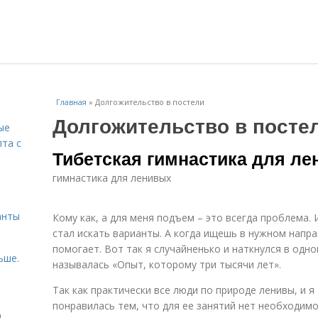
Главная
»
Долгожительство в постели
Долгожительство в посте
ые
пта с
Тибетская гимнастика для ле
гимнастика для ленивых
й
анты
Кому как, а для меня подъем – это всегда проблема.
стал искать варианты. А когда ищешь в нужном напр
помогает. Вот так я случайненько и наткнулся в одно
ьше.
называлась «Опыт, которому три тысячи лет».
Так как практически все люди по природе ленивы, и я
понравилась тем, что для ее занятий нет необходимо
а