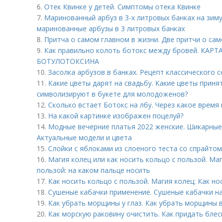
6.
Отек Квинке у детей. Симптомы отека Квинке
7.
Маринованный арбуз в 3-х литровых банках на зиму
маринованные арбузы в 3 литровых банках
8.
Притча о самом главном в жизни. Две притчи о са
9.
Как правильно колоть ботокс между бровей. К
БОТУЛОТОКСИНА
10.
Засолка арбузов в банках. Рецепт классического 
11.
Какие цветы дарят на свадьбу. Какие цветы приня
символизируют в букете для молодоженов?
12.
Сколько встает Ботокс на лбу. Через какое время
13.
На какой картинке изображен поцелуй?
14.
Модные вечерние платья 2022 женские. Шикарные 
Актуальные модели и цвета
15.
Слойки с яблоками из слоеного теста со спрайтом
16.
Магия колец или как носить кольцо с пользой. Маг
пользой: на каком пальце носить
17.
Как носить кольцо с пользой. Магия колец: Как но
18.
Сушеные кабачки применение. Сушеные кабачки на
19.
Как убрать морщины у глаз. Как убрать морщины в
20.
Как морскую раковину очистить. Как придать блес