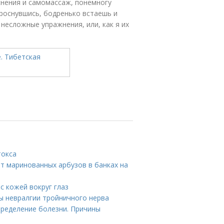
жнения и самомассаж, понемногу
проснувшись, бодренько встаешь и
 несложные упражнения, или, как я их
токса
пт маринованных арбузов в банках на
 с кожей вокруг глаз
ы невралгии тройничного нерва
пределение болезни. Причины