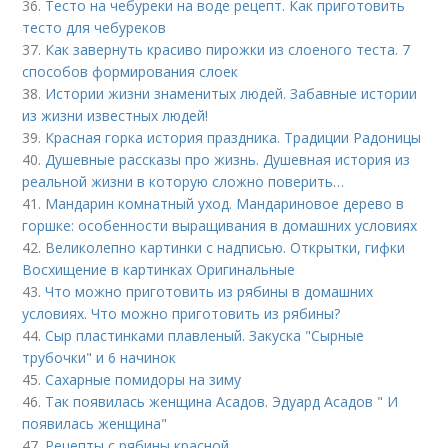
36.
Тесто на чебуреки на воде рецепт. Как приготовить
тесто для чебуреков
37.
Как завернуть красиво пирожки из слоеного теста. 7
способов формирования слоек
38.
Истории жизни знаменитых людей. Забавные истории
из жизни известных людей!
39.
Красная горка история праздника. Традиции Радоницы
40.
Душевные рассказы про жизнь. Душевная история из
реальной жизни в которую сложно поверить…
41.
Мандарин комнатный уход. Мандариновое дерево в
горшке: особенности выращивания в домашних условиях
42.
Великолепно картинки с надписью. Открытки, гифки
Восхищение в картинках Оригинальные
43.
Что можно приготовить из рябины в домашних
условиях. Что можно приготовить из рябины?
44.
Сыр пластинками плавленый. Закуска "Сырные
трубочки" и 6 начинок
45.
Сахарные помидоры на зиму
46.
Так появилась женщина Асадов. Эдуард Асадов " И
появилась женщина"
47.
Рецепты с рябины красной.