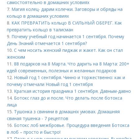
самостоятельно в домашних условиях
7.
Магия колец- дарим колечки. Заговоры и обряды на
кольцо в домашних условиях
8.
КАК ПРЕВРАТИТЬ кольцо В СИЛЬНЫЙ ОБЕРЕГ. Как
превратить кольцо в талисман
9.
Почему учебный год начинается 1 сентября. Почему
День Знаний отмечается 1 сентября?
10.
С чем носить женский пиджак и жакет. Как он стал
женским
11.
88 подарков на 8 Марта. Что дарить на 8 Марта: 200+
идей современных, полезных и желанных подарков
12.
Новый год 1 сентября. Чинно и торжественно: как и
почему отмечали Новый год 1 сентября
13.
Краткая история праздника 1 сентября. Давным-давно
14.
Ботокс глаз до и после. Что делать после ботокса
лица
15.
Тушонка з свинини в домашніх умовах. Домашняя
свиная тушенка - 7 рецептов
16.
Ботокс лоб межбровье. Процедура введения Ботокса
в лоб – просто и быстро!
17.
Платье с цельнокроеным рукавом коротким. Выкройка