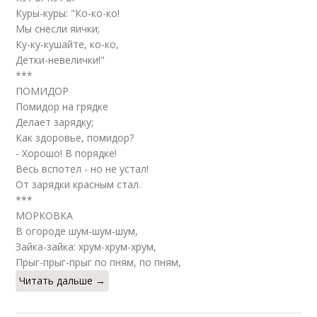
Куры-куры: "Ко-ко-ко!
Мы снесли яички;
Ку-ку-кушайте, ко-ко,
Детки-невелички!"
***
ПОМИДОР
Помидор на грядке
Делает зарядку;
Как здоровье, помидор?
- Хорошо! В порядке!
Весь вспотел - но не устал!
От зарядки красным стал.
***
МОРКОВКА
В огороде шум-шум-шум,
Зайка-зайка: хрум-хрум-хрум,
Прыг-прыг-прыг по пням, по пням,
Читать дальше →