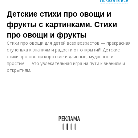
Показать все
Детские стихи про овощи и
Стихотворения для
Слова про фрукты
детей
фрукты с картинками. Стихи
про овощи и фрукты
Стихи про овощи для детей всех возрастов — прекрасная
Сказка для детей
Фрукты с ответами
ступенька к знаниям и радости от открытий! Детские
стихи про овощи короткие и длинные, мудреные и
простые — это увлекательная игра на пути к знаниям и
открытиям.
Стихи про фрукты
Овощи для детей