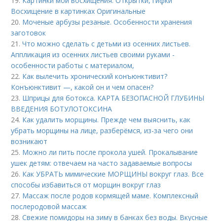
19.
Картинки мои восхищения. Открытки, гифки
Восхищение в картинках Оригинальные
20.
Моченые арбузы резаные. Особенности хранения
заготовок
21.
Что можно сделать с детьми из осенних листьев.
Аппликация из осенних листьев своими руками -
особенности работы с материалом,
22.
Как вылечить хронический конъюнктивит?
Конъюнктивит —, какой он и чем опасен?
23.
Шприцы для ботокса. КАРТА БЕЗОПАСНОЙ ГЛУБИНЫ
ВВЕДЕНИЯ БОТУЛОТОКСИНА
24.
Как удалить морщины. Прежде чем выяснить, как
убрать морщины на лице, разберёмся, из-за чего они
возникают
25.
Можно ли пить после прокола ушей. Прокалывание
ушек детям: отвечаем на часто задаваемые вопросы
26.
Как УБРАТЬ мимические МОРЩИНЫ вокруг глаз. Все
способы избавиться от морщин вокруг глаз
27.
Массаж после родов кормящей маме. Комплексный
послеродовой массаж
28.
Свежие помидоры на зиму в банках без воды. Вкусные