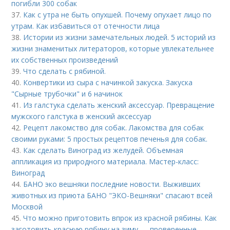
погибли 300 собак
37.
Как с утра не быть опухшей. Почему опухает лицо по
утрам. Как избавиться от отечности лица
38.
Истории из жизни замечательных людей. 5 историй из
жизни знаменитых литераторов, которые увлекательнее
их собственных произведений
39.
Что сделать с рябиной.
40.
Конвертики из сыра с начинкой закуска. Закуска
"Сырные трубочки" и 6 начинок
41.
Из галстука сделать женский аксессуар. Превращение
мужского галстука в женский аксессуар
42.
Рецепт лакомство для собак. Лакомства для собак
своими руками: 5 простых рецептов печенья для собак.
43.
Как сделать Виноград из желудей. Объемная
аппликация из природного материала. Мастер-класс:
Виноград
44.
БАНО эко вешняки последние новости. Выживших
животных из приюта БАНО "ЭКО-Вешняки" спасают всей
Москвой
45.
Что можно приготовить впрок из красной рябины. Как
заготовить красную рябину на зиму — проверенные