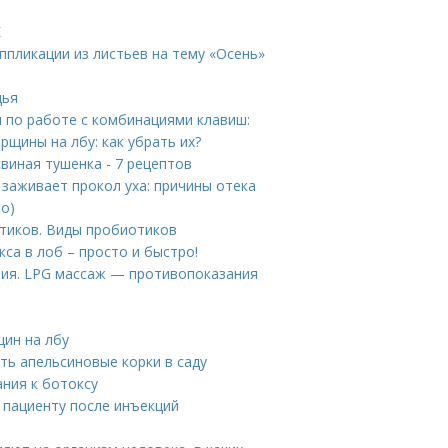
Е
Аппликации из листьев на тему «Осень»
дья
 по работе с комбинациями клавиш:
рщины на лбу: как убрать их?
виная тушенка - 7 рецептов
 заживает прокол уха: причины отека
то)
тиков. Виды пробиотиков
са в лоб – просто и быстро!
ния. LPG массаж — противопоказания
щин на лбу
ть апельсиновые корки в саду
ния к ботоксу
 пациенту после инъекций