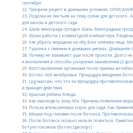
сентября
22.
Трюфели рецепт в домашних условиях. ОПИСАНИ
23.
Поделки из листьев на тему осени для детского.. 
для школы и детского сада
24.
Шаль винограда гроздья. Шаль Виноградные гроз
25.
Уроки работы с клавиатурой компьютера. Разделы
26.
Как убрать морщины на лбу Блог клиники лица. Мо
27.
Тушонка з свинини в домашніх умовах. Домашняя с
28.
Почему не заживают уши после прокола. Долго не
и воспаления и способы ускорения заживления (2 фо
29.
Восстановление организма после приёма антибио
30.
Ботокс лоб межбровье. Процедура введения Боток
31.
Lpg массаж, что это за процедура противопоказа
и принцип действия
32.
Красная рябина блюда.
33.
Как омолодить зону лба. Причины появления мор
34.
Польза апельсиновых корок для сада. Как применя
35.
Мешки под глазами после ботокса. Противопоказа
36.
После ботокса сколько нельзя ложиться. Памятка
ботулотоксинов (ботокс/диспорт)