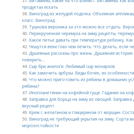
37.
Витамины, какие на что влияют. Витамины: как вл
продуктах искать
38.
Виноград из желудей поделка. Объемная аппликац
класс: Виноград
39.
Тушнова вероника за это можно все отдать. Веро
40.
Перекрученная черемуха на зиму рецепты. Черёмух
41.
Какое питье давать при температуре ребенку. Ка
42.
Чешутся веки глаз чем лечить. Что делать, если че
43.
Душевные рассказы про жизнь. Душевная история
поверить…
44.
Сыр бри аналоги. Любимый сыр монархов
45.
Как замочить арбузы. Виды бочек, их особенност
46.
Что можно приготовить из рябины в домашних ус
рябины?
47.
Инопланетянин на кофейной гуще. Гадание на ко
48.
Заправка для борща на зиму из овощей. Заправка 
вкусный рецепт
49.
Крем с желатином и глицерином от морщин. Сост
50.
Виноград не требующий укрытия на зиму. Сорта 
морозостойкости