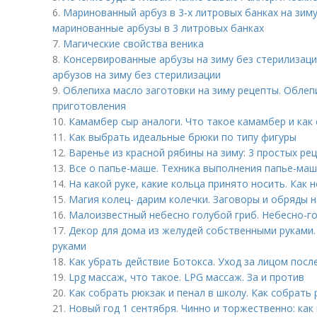
6.
Маринованный арбуз в 3-х литровых банках на зиму
маринованные арбузы в 3 литровых банках
7.
Магические свойства веника
8.
Консервированные арбузы на зиму без стерилизац
арбузов на зиму без стерилизации
9.
Облепиха масло заготовки на зиму рецепты. Облепи
приготовления
10.
Камамбер сыр аналоги. Что такое камамбер и как
11.
Как выбрать идеальные брюки по типу фигуры
12.
Варенье из красной рябины на зиму: 3 простых ре
13.
Все о папье-маше. Техника выполнения папье-маш
14.
На какой руке, какие кольца принято носить. Как 
15.
Магия колец- дарим колечки. Заговоры и обряды 
16.
Малоизвестный небесно голубой гриб. Небесно-г
17.
Декор для дома из желудей собственными руками.
руками
18.
Как убрать действие Ботокса. Уход за лицом посл
19.
Lpg массаж, что такое. LPG массаж. За и против
20.
Как собрать рюкзак и пенал в школу. Как собрать 
21.
Новый год 1 сентября. Чинно и торжественно: как