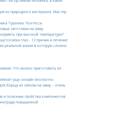
ияют на организм человека, в каких
ия из природного материала. Мастер-
ника Тушнова. Поэтесса.
овые заготовки на зиму.
к кормить при высокой температуре?
шутся веки глаз - 12 причин и лечение
 из реальной жизни в которую сложно
и
ловиях. Что можно приготовить из
фейной гуще онлайн бесплатно
для борща из свеклы на зиму – очень
ав и полезные свойства компонентов
винограда повышенной