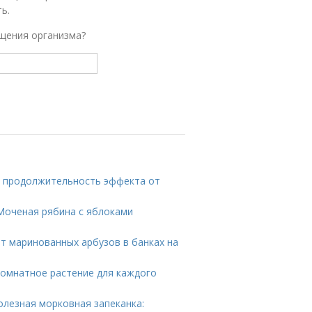
ь.
ищения организма?
на продолжительность эффекта от
 Моченая рябина с яблоками
пт маринованных арбузов в банках на
комнатное растение для каждого
олезная морковная запеканка: