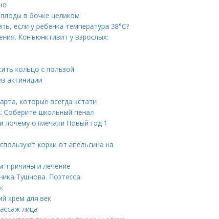
но
ь плоды в бочке целиком
ать, если у ребенка температура 38°С?
ения. Конъюнктивит у взрослых:
сить кольцо с пользой
из актинидии
арта, которые всегда кстати
 2: Соберите школьный пенал
 и почему отмечали Новый год 1
спользуют корки от апельсина на
м: причины и лечение
ника Тушнова. Поэтесса.
:
ий крем для век
массаж лица