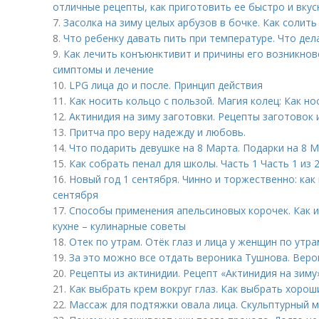
отличные рецепты, как приготовить ее быстро и вкус
7.
Засолка на зиму целых арбузов в бочке. Как солит
8.
Что ребенку давать пить при температуре. Что дел
9.
Как лечить конъюнктивит и причины его возникнов
симптомы и лечение
10.
LPG лица до и после. Принцип действия
11.
Как носить кольцо с пользой. Магия колец: Как но
12.
Актинидия на зиму заготовки. Рецепты заготовок 
13.
Притча про веру надежду и любовь.
14.
Что подарить девушке на 8 Марта. Подарки на 8 М
15.
Как собрать пенал для школы. Часть 1 Часть 1 из
16.
Новый год 1 сентября. Чинно и торжественно: как
сентября
17.
Способы применения апельсиновых корочек. Как и
кухне – кулинарные советы
18.
Отек по утрам. Отёк глаз и лица у женщин по утра
19.
За это можно все отдать вероника Тушнова. Веро
20.
Рецепты из актинидии. Рецепт «Актинидия на зиму»
21.
Как выбрать крем вокруг глаз. Как выбрать хорош
22.
Массаж для подтяжки овала лица. Скульптурный 