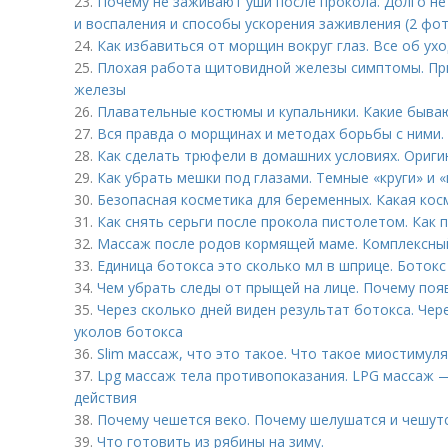
23.
Почему не заживают уши после прокола. Долго не
и воспаления и способы ускорения заживления (2 фо
24.
Как избавиться от морщин вокруг глаз. Все об ухо
25.
Плохая работа щитовидной железы симптомы. Пр
железы
26.
Плавательные костюмы и купальники. Какие быва
27.
Вся правда о морщинах и методах борьбы с ними.
28.
Как сделать трюфели в домашних условиях. Ориг
29.
Как убрать мешки под глазами. Темные «круги» и «
30.
Безопасная косметика для беременных. Какая ко
31.
Как снять серьги после прокола пистолетом. Как 
32.
Массаж после родов кормящей маме. Комплексны
33.
Единица ботокса это сколько мл в шприце. Ботокс
34.
Чем убрать следы от прыщей на лице. Почему по
35.
Через сколько дней виден результат ботокса. Чер
уколов ботокса
36.
Slim массаж, что это такое. Что такое миостимуля
37.
Lpg массаж тела противопоказания. LPG массаж 
действия
38.
Почему чешется веко. Почему шелушатся и чешутс
39.
Что готовить из рябины на зиму.