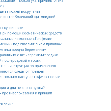
 заживает прокол уха: причины отека
то)
де за кожей вокруг глаз
ичины заболеваний щитовидной
ют купальники
 При помощи косметических средств
инальные лимонные «Трюфели»
мешки» под глазами: в чем причина?
сметика вредна беременным
правильно снять сережки-гвоздики
й послеродовой массаж
 100 - инструкция по применению
являются следы от прыщей
ез сколько наступает эффект после
ция и для чего она нужна?
— противопоказания и принцип
я веки?