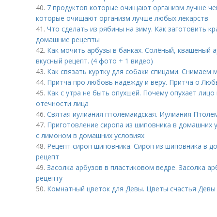
40.
7 продуктов которые очищают организм лучше чем
которые очищают организм лучше любых лекарств
41.
Что сделать из рябины на зиму. Как заготовить к
домашние рецепты
42.
Как мочить арбузы в банках. Солёный, квашеный а
вкусный рецепт. (4 фото + 1 видео)
43.
Как связать куртку для собаки спицами. Снимаем 
44.
Притча про любовь надежду и веру. Притча о Люб
45.
Как с утра не быть опухшей. Почему опухает лицо 
отечности лица
46.
Святая иулиания птолемаидская. Иулиания Птолем
47.
Приготовление сиропа из шиповника в домашних у
с лимоном в домашних условиях
48.
Рецепт сироп шиповника. Сироп из шиповника в до
рецепт
49.
Засолка арбузов в пластиковом ведре. Засолка а
рецепту
50.
Комнатный цветок для Девы. Цветы счастья Девы