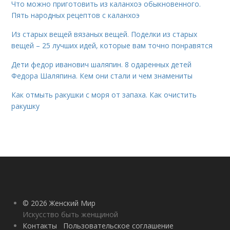
Что можно приготовить из каланхоэ обыкновенного.
Пять народных рецептов с каланхоэ
Из старых вещей вязаных вещей. Поделки из старых
вещей – 25 лучших идей, которые вам точно понравятся
Дети федор иванович шаляпин. 8 одаренных детей
Федора Шаляпина. Кем они стали и чем знамениты
Как отмыть ракушки с моря от запаха. Как очистить
ракушку
© 2026 Женский Мир
Искусство быть женщиной
Контакты
Пользовательское соглашение