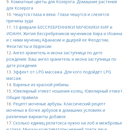
9.
Комнатные цветы для Козерога. Домашние растения
для Козерога
10.
Чешутся глаза и веки. Глаза чешутся и слезятся:
причины зуда
11.
13 февраля-БЕССРЕБРЕННИКИ МУЧЕНИКИ КИР и
ИОАНН. Жития бессребреников мучеников Кира и Иоанна
и с ними мучениц Афанасии и дщерей ее Феодотии,
Феоктисты и Евдоксии
12.
Ангел хранитель и икона заступница по дате
рождения. Ваш ангел хранитель и икона заступница по
дате рождения
13.
Эффект от LPG массажа. Для кого подойдёт LPG
массаж
14.
Варенье из красной рябины.
15.
Ювелирный этикет ношения колец. Ювелирный этикет.
Общие правила
16.
Рецепт моченые арбузы. Классический рецепт
моченых в бочке арбузов в домашних условиях и
различные варианты добавок
17.
Сколько единиц релатокса нужно на лоб и межбровье
и глаза. Мышцы-коактиваторы нижней трети лица