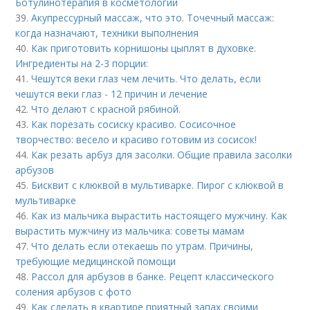
Ботулинотерапия в косметологии
39.
Акупрессурный массаж, что это. Точечный массаж:
когда назначают, техники выполнения
40.
Как приготовить корнишоны цыплят в духовке.
Ингредиенты на 2-3 порции:
41.
Чешутся веки глаз чем лечить. Что делать, если
чешутся веки глаз - 12 причин и лечение
42.
Что делают с красной рябиной.
43.
Как порезать сосиску красиво. Сосисочное
творчество: весело и красиво готовим из сосисок!
44.
Как резать арбуз для засолки. Общие правила засолки
арбузов
45.
Бисквит с клюквой в мультиварке. Пирог с клюквой в
мультиварке
46.
Как из мальчика вырастить настоящего мужчину. Как
вырастить мужчину из мальчика: советы мамам
47.
Что делать если отекаешь по утрам. Причины,
требующие медицинской помощи
48.
Рассол для арбузов в банке. Рецепт классического
соления арбузов с фото
49.
Как сделать в квартире приятный запах своими