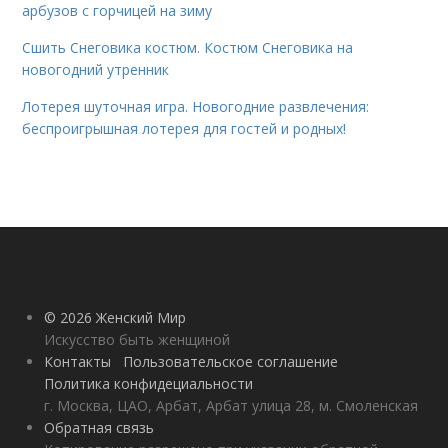
арбузов с горчицей на зиму
Сшить Снеговика костюм. Костюм Снеговика на
новогодний утренник
Лотерея шуточная игра. Новогодние развлечения:
беспроигрышная лотерея для гостей и родных!
© 2026 Женский Мир
Искусство быть женщиной
Контакты
Пользовательское соглашение
Политика конфидециальности
г. Москва, ЦАО, Арбат, Арбат улица 28, м. Смоленская
Обратная связь