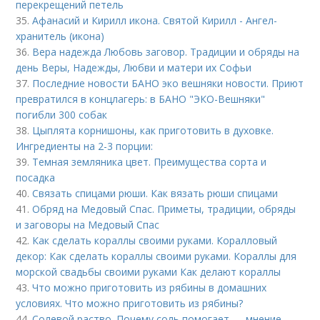
перекрещений петель
35.
Афанасий и Кирилл икона. Святой Кирилл - Ангел-
хранитель (икона)
36.
Вера надежда Любовь заговор. Традиции и обряды на
день Веры, Надежды, Любви и матери их Софьи
37.
Последние новости БАНО эко вешняки новости. Приют
превратился в концлагерь: в БАНО "ЭКО-Вешняки"
погибли 300 собак
38.
Цыплята корнишоны, как приготовить в духовке.
Ингредиенты на 2-3 порции:
39.
Темная земляника цвет. Преимущества сорта и
посадка
40.
Связать спицами рюши. Как вязать рюши спицами
41.
Обряд на Медовый Спас. Приметы, традиции, обряды
и заговоры на Медовый Спас
42.
Как сделать кораллы своими руками. Коралловый
декор: Как сделать кораллы своими руками. Кораллы для
морской свадьбы своими руками Как делают кораллы
43.
Что можно приготовить из рябины в домашних
условиях. Что можно приготовить из рябины?
44.
Солевой раство. Почему соль помогает — мнение