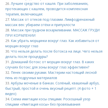
26.
Лучшее средство от кашля. При заболеваниях,
протекающих с кашлем, проводится комплексная
терапия, включающая:
27.
Массаж от отеков под глазами. Лимфодренажный
массаж век: убираем отёки и припухлости
28.
Массаж при грудном вскармливании. МАССАЖ ГРУДИ
ПРИ КОРМЛЕНИИ
29.
Как убрать морщинки вокруг глаз. Как избавиться от
морщин вокруг глаз
30.
Что нельзя делать после ботокса на лице. Чего нельзя
делать после процедуры?
31.
Домашний ботокс от морщин вокруг глаз. В каких
случаях ботокс для зоны вокруг глаз эффективен?
32.
Пенек своими руками. Мастерим настоящий лесной
пень из подручных материалов
33.
Арбузы моченые в банках. Солёный, квашеный арбуз,
быстрый, простой и очень вкусный рецепт. (4 фото + 1
видео)
34.
Схема имитации косы спицами. Роскошный узор
спицами «Имитация косы» без провязывания