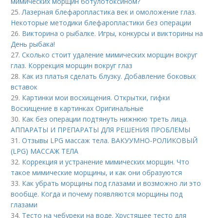
мимических морщин ботулотоксином?
25.
Лазерная блефаропластика век и омоложение глаз.
Некоторые методики блефаропластики без операции
26.
Викторина о рыбалке. Игры, конкурсы и викторины на
День рыбака!
27.
Сколько стоит удаление мимических морщин вокруг
глаз. Коррекция морщин вокруг глаз
28.
Как из платья сделать блузку. Добавление боковых
вставок
29.
Картинки мои восхищения. Открытки, гифки
Восхищение в картинках Оригинальные
30.
Как без операции подтянуть нижнюю треть лица.
АППАРАТЫ И ПРЕПАРАТЫ ДЛЯ РЕШЕНИЯ ПРОБЛЕМЫ
31.
Отзывы LPG массаж тела. ВАКУУМНО-РОЛИКОВЫЙ
(LPG) МАССАЖ ТЕЛА
32.
Коррекция и устранение мимических морщин. Что
такое мимические морщины, и как они образуются
33.
Как убрать морщины под глазами и возможно ли это
вообще. Когда и почему появляются морщины под
глазами
34.
Тесто на чебуреки на воде. Хрустящее тесто для