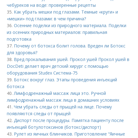
чебуреков на воде: проверенные рецепты
35.
Как убрать мешки под глазами. Темные «круги» и
«мешки» под глазами: в чем причина?
36.
Осенние поделки из природного материала. Поделки
из осенних природных материалов: правильная
подготовка
37.
Почему от ботокса болит голова. Вреден ли Ботокс
для здоровья?
38.
Вред прокалывания ушей. Прокол ушей Прокол ушей в
DocDeti делает врач детский хирург с помощью
оборудования Studex Система-75
39.
Ботокс вокруг глаз. Этапы проведения инъекций
ботокса
40.
Лимфодренажный массаж лица это. Ручной
лимфодренажный массаж лица в домашних условиях
41.
Чем убрать следы от прыщей на лице. Почему
появляются следы от прыщей
42.
Диспорт после процедуры. Памятка пациенту после
инъекций ботулотоксинов (ботокс/диспорт)
43.
Рулет из яичных блинчиков. Приготовление “Яичные