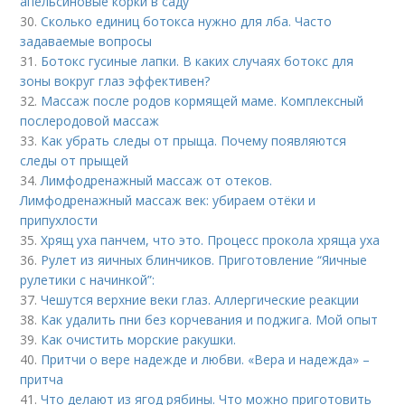
апельсиновые корки в саду
30.
Сколько единиц ботокса нужно для лба. Часто
задаваемые вопросы
31.
Ботокс гусиные лапки. В каких случаях ботокс для
зоны вокруг глаз эффективен?
32.
Массаж после родов кормящей маме. Комплексный
послеродовой массаж
33.
Как убрать следы от прыща. Почему появляются
следы от прыщей
34.
Лимфодренажный массаж от отеков.
Лимфодренажный массаж век: убираем отёки и
припухлости
35.
Хрящ уха панчем, что это. Процесс прокола хряща уха
36.
Рулет из яичных блинчиков. Приготовление “Яичные
рулетики с начинкой”:
37.
Чешутся верхние веки глаз. Аллергические реакции
38.
Как удалить пни без корчевания и поджига. Мой опыт
39.
Как очистить морские ракушки.
40.
Притчи о вере надежде и любви. «Вера и надежда» –
притча
41.
Что делают из ягод рябины. Что можно приготовить