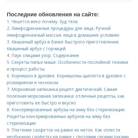
Последние обновления на сайте:
1.
Чешется веко почему. Зуд тела
2.
Лимфодренажные процедуры для лица. Ручной
лимфодренажный массаж лица в домашних условиях
3.
Квашеный арбуз в банке быстрого приготовления.
Квашеный арбуз с горчицей
4.
Паук спицами узор. Содержание
5.
Секреты папье-маше. Особенности послойной техники
и процесс работы
6.
Корнишон в духовке. Корнишоны-цыплята в духовке с
розмарином и чесноком
7.
Морковная запеканка рецепт диетический. Самая
полезная морковная запеканка: отличные рецепты, как
приготовить ее быстро и вкусно
8.
Консервированные арбузы на зиму без стерилизации.
Рецепты консервированных арбузов на зиму без
стерилизации
9.
Плетение салфеток на рамке из ниток. Как сплести
необычную салфетку на рамке с гвоздями своими руками