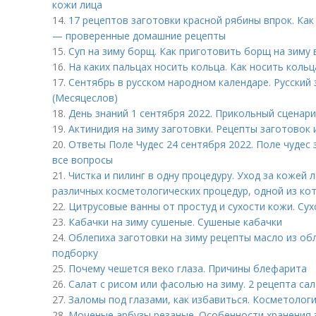
кожи лица
14.
17 рецептов заготовки красной рябины впрок. Как
— проверенные домашние рецепты
15.
Суп на зиму борщ. Как приготовить борщ на зиму 
16.
На каких пальцах носить кольца. Как носить коль
17.
Сентябрь в русском народном календаре. Русский
(Месяцеслов)
18.
День знаний 1 сентября 2022. Прикольный сценари
19.
Актинидия на зиму заготовки. Рецепты заготовок 
20.
Ответы Поле Чудес 24 сентября 2022. Поле чудес 
все вопросы
21.
Чистка и пилинг в одну процедуру. Уход за коже
различных косметологических процедур, одной из кот
22.
Цитрусовые ванны от простуд и сухости кожи. Сух
23.
Кабачки на зиму сушеные. Сушеные кабачки
24.
Облепиха заготовки на зиму рецепты масло из об
подборку
25.
Почему чешется веко глаза. Причины блефарита
26.
Салат с рисом или фасолью на зиму. 2 рецепта сал
27.
Заломы под глазами, как избавиться. Косметолог
28.
Моченые арбузы резаные. Особенности хранения 