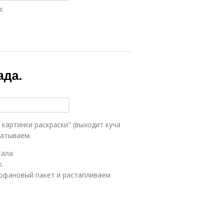
:
ада.
 картинки раскраски" (выходит куча
чатываем.
ала.
.
офановый пакет и растапливаем