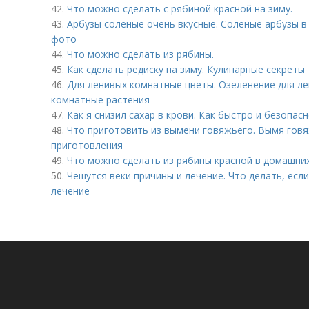
42.
Что можно сделать с рябиной красной на зиму.
43.
Арбузы соленые очень вкусные. Соленые арбузы в
фото
44.
Что можно сделать из рябины.
45.
Как сделать редиску на зиму. Кулинарные секреты
46.
Для ленивых комнатные цветы. Озеленение для л
комнатные растения
47.
Как я снизил сахар в крови. Как быстро и безопас
48.
Что приготовить из вымени говяжьего. Вымя говя
приготовления
49.
Что можно сделать из рябины красной в домашних
50.
Чешутся веки причины и лечение. Что делать, если 
лечение