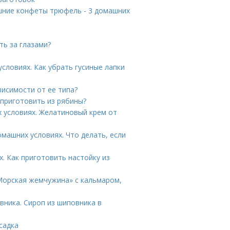
шние конфеты трюфель - 3 домашних
ть за глазами?
условиях. Как убрать гусиные лапки
висимости от ее типа?
 приготовить из рябины?
 условиях. Желатиновый крем от
омашних условиях. Что делать, если
. Как приготовить настойку из
Морская жемчужина» с кальмаром,
вника. Сироп из шиповника в
садка