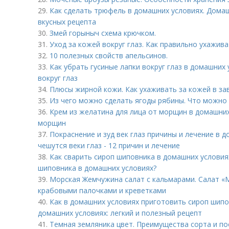
29.
Как сделать трюфель в домашних условиях. Дома
вкусных рецепта
30.
Змей горыныч схема крючком.
31.
Уход за кожей вокруг глаз. Как правильно ухажива
32.
10 полезных свойств апельсинов.
33.
Как убрать гусиные лапки вокруг глаз в домашних 
вокруг глаз
34.
Плюсы жирной кожи. Как ухаживать за кожей в за
35.
Из чего можно сделать ягоды рябины. Что можно
36.
Крем из желатина для лица от морщин в домашних
морщин
37.
Покраснение и зуд век глаз причины и лечение в д
чешутся веки глаз - 12 причин и лечение
38.
Как сварить сироп шиповника в домашних условиях
шиповника в домашних условиях?
39.
Морская Жемчужина салат с кальмарами. Салат «
крабовыми палочками и креветками
40.
Как в домашних условиях приготовить сироп шипо
домашних условиях: легкий и полезный рецепт
41.
Темная земляника цвет. Преимущества сорта и по