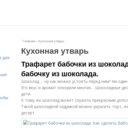
Главная
»
Кухонная утварь
Кухонная утварь
я для
Трафарет бабочки из шоколад
бабочку из шоколада.
ьше.
Шоколад … ну как можно устоять перед ним? Ни один
Его вкус и аромат покорили многих… Шоколадные дес
дети.
рьбы
К тому же шоколад может служить прекрасным допол
Такой шоколадной задумкой можно украсить торт, ж
десерт.