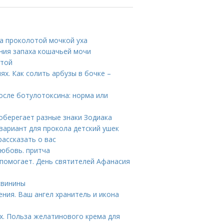
за проколотой мочкой уха
ния запаха кошачьей мочи
стой
ях. Как солить арбузы в бочке –
осле ботулотоксина: норма или
 оберегает разные знаки Зодиака
вариант для прокола детский ушек
ассказать о вас
Любовь. притча
 помогает. День святителей Афанасия
свинины
ения. Ваш ангел хранитель и икона
х. Польза желатинового крема для