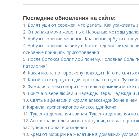
Последние обновления на сайте:
1.
Болят уши от сережек, что делать. Как ухаживать 
2.
От запаха мочи животных. Народные методы удале
3.
Арбузы соленые моченые. Квашеные арбузы с капу
4.
Арбузы соленые на зиму в бочке в домашних услови
основные принципы приготовления
5.
После ботокса болит лоб почему. Головная боль п
патология?
6.
Какая икона по гороскопу подходит. Кто из святых
7.
Какой катетер нужен для прокола септума. Лучший 
8.
Фамилия о чем говорит. Что ваша фамилия может р
9.
Притча о вере любви и Надежде. Вера, Надежда и 
10.
Святые афанасий и кирилл александрийские в чем
и Кирилла, архиепископов Александрийских
11.
Тушенка домашняя свиная. Тушенка домашняя из 
12.
Ангел хранитель и икона заступница по дате рожд
заступница по дате рождения
13.
Крем от морщин на желатине в домашних условия