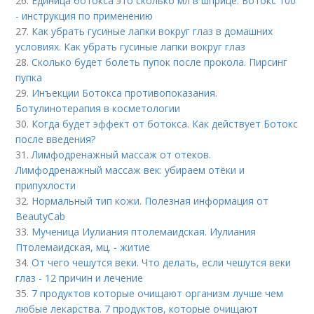
26.
Единица ботокса это сколько мл в шприце. Ботокс 100
- инструкция по применению
27.
Как убрать гусиные лапки вокруг глаз в домашних
условиях. Как убрать гусиные лапки вокруг глаз
28.
Сколько будет болеть пупок после прокола. Пирсинг
пупка
29.
Инъекции Ботокса противопоказания.
Ботулинотерапия в косметологии
30.
Когда будет эффект от ботокса. Как действует Ботокс
после введения?
31.
Лимфодренажный массаж от отеков.
Лимфодренажный массаж век: убираем отёки и
припухлости
32.
Нормальный тип кожи. Полезная информация от
BeautyCab
33.
Мученица Иулиания птолемаидская. Иулиания
Птолемаидская, мц. - житие
34.
От чего чешутся веки. Что делать, если чешутся веки
глаз - 12 причин и лечение
35.
7 продуктов которые очищают организм лучше чем
любые лекарства. 7 продуктов, которые очищают