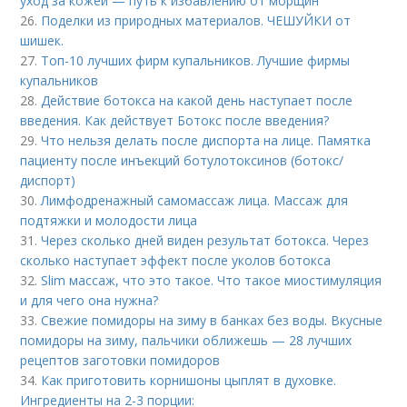
уход за кожей — путь к избавлению от морщин
26.
Поделки из природных материалов. ЧЕШУЙКИ от
шишек.
27.
Топ-10 лучших фирм купальников. Лучшие фирмы
купальников
28.
Действие ботокса на какой день наступает после
введения. Как действует Ботокс после введения?
29.
Что нельзя делать после диспорта на лице. Памятка
пациенту после инъекций ботулотоксинов (ботокс/
диспорт)
30.
Лимфодренажный самомассаж лица. Массаж для
подтяжки и молодости лица
31.
Через сколько дней виден результат ботокса. Через
сколько наступает эффект после уколов ботокса
32.
Slim массаж, что это такое. Что такое миостимуляция
и для чего она нужна?
33.
Свежие помидоры на зиму в банках без воды. Вкусные
помидоры на зиму, пальчики оближешь — 28 лучших
рецептов заготовки помидоров
34.
Как приготовить корнишоны цыплят в духовке.
Ингредиенты на 2-3 порции: