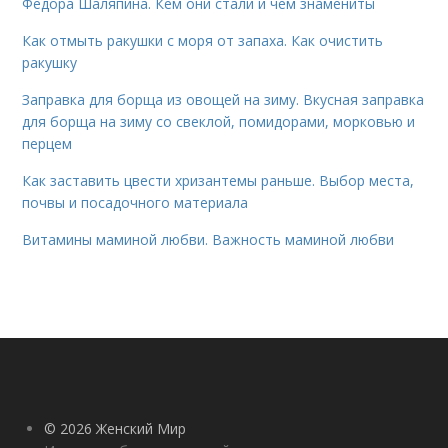
Федора Шаляпина. Кем они стали и чем знамениты
Как отмыть ракушки с моря от запаха. Как очистить
ракушку
Заправка для борща из овощей на зиму. Вкусная заправка
для борща на зиму со свеклой, помидорами, морковью и
перцем
Как заставить цвести хризантемы раньше. Выбор места,
почвы и посадочного материала
Витамины маминой любви. Важность маминой любви
© 2026 Женский Мир