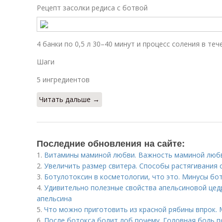
Рецепт засолки редиса с ботвой
4 банки по 0,5 л 30–40 минут и процесс соления в теч
Шаги
5 ингредиентов
Читать дальше →
Последние обновления на сайте:
1.
Витамины маминой любви. Важность маминой люб
2.
Увеличить размер свитера. Способы растягивания 
3.
Ботулотоксин в косметологии, что это. Минусы бо
4.
Удивительно полезные свойства апельсиновой цедр
апельсина
5.
Что можно приготовить из красной рябины впрок.
6.
После ботокса болит лоб почему. Головная боль п