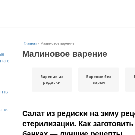
Главная
»
Малиновое варение
Малиновое варение
ые
пта с
Варение из
Варение без
й
редиски
варки
анты
ьше.
Салат из редиски на зиму рец
стерилизации. Как заготовить
банках — лучшие рецепты
а