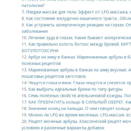
патология?
7.
Лпиджи массаж для тела. Эффект от LPG массажа,
8.
Как состояние желудочно-кишечного тракта.. Обс
9.
Как устранить аллергическую реакцию на глазах. О
заболевания
10.
Лечение зуда в глазах. Какие бывают аллергическ
11.
Как правильно колоть ботокс между бровей. К
БОТУЛОТОКСИНА
12.
Арбуз на зиму в банках. Маринованные арбузы в ба
полезных рецептов
13.
Маринованные арбузы в банках на зиму вкусные. А
пошаговых рецептов заготовок
14.
Чешутся глаза и веки. Глаза чешутся и слезятся: п
15.
Как выбрать идеальные брюки по типу фигуры
16.
Семь полезных свойств апельсиновой кожуры. По
17.
КАК ПРЕВРАТИТЬ кольцо В СИЛЬНЫЙ ОБЕРЕГ. Как 
18.
Значение колец на пальцах. О чем говорят кольца 
19.
Можно ли LPG во время месячных. LPG-массаж: ес
20.
Рецепт моченые арбузы. Классический рецепт моч
условиях и различные варианты добавок