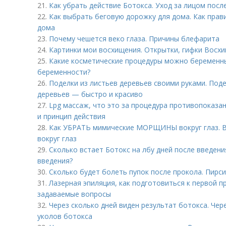
21.
Как убрать действие Ботокса. Уход за лицом посл
22.
Как выбрать беговую дорожку для дома. Как пра
дома
23.
Почему чешется веко глаза. Причины блефарита
24.
Картинки мои восхищения. Открытки, гифки Восх
25.
Какие косметические процедуры можно беременн
беременности?
26.
Поделки из листьев деревьев своими руками. Поде
деревьев — быстро и красиво
27.
Lpg массаж, что это за процедура противопоказа
и принцип действия
28.
Как УБРАТЬ мимические МОРЩИНЫ вокруг глаз. В
вокруг глаз
29.
Сколько встает Ботокс на лбу дней после введени
введения?
30.
Сколько будет болеть пупок после прокола. Пирси
31.
Лазерная эпиляция, как подготовиться к первой п
задаваемые вопросы
32.
Через сколько дней виден результат ботокса. Чер
уколов ботокса