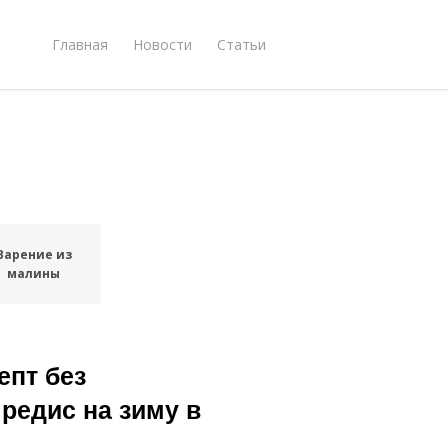
Главная
Новости
Статьи
Варение из
малины
епт без
 редис на зиму в