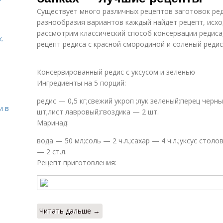
Существует много различных рецептов заготовок ред
разнообразия вариантов каждый найдет рецепт, исхо
рассмотрим классический способ консервации редиса
.
рецепт редиса с красной смородиной и соленый редис
Консервированный редис с уксусом и зеленью
Ингредиенты на 5 порций:
редис — 0,5 кг;свежий укроп ;лук зеленый;перец черн
и в
шт;лист лавровый;гвоздика — 2 шт.
Маринад:
вода — 50 мл;соль — 2 ч.л.;сахар — 4 ч.л.;уксус сто
— 2 ст.л.
Рецепт приготовления:
Читать дальше →