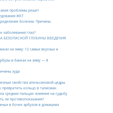
 какие проблемы решит
ледования ЖКТ
пределение болезни. Причины
ие заболевания глаз?
АРТА БЕЗОПАСНОЙ ГЛУБИНЫ ВВЕДЕНИЯ
нках на зиму: 12 самых вкусных и
рбузы в банках на зиму — 8
ричины зуда
лезные свойства апельсиновой цедры
превратить кольцо в талисман
на средних пальцах: влияние на судьбу
ть ли противопоказания?
еных в бочке арбузов в домашних