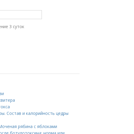
ение 3 суток
ви
свитера
токса
ы. Состав и калорийность цедры
 Моченая рябина с яблоками
осле ботулотоксина: норма или