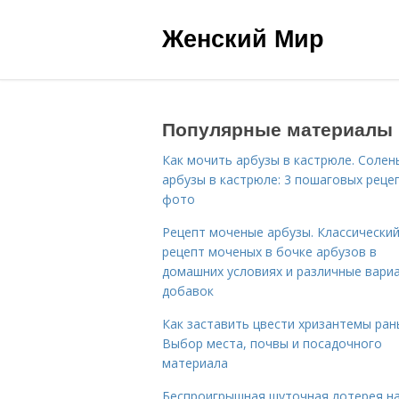
Женский Мир
Популярные материалы
Как мочить арбузы в кастрюле. Солен
арбузы в кастрюле: 3 пошаговых реце
фото
Рецепт моченые арбузы. Классически
рецепт моченых в бочке арбузов в
домашних условиях и различные вари
добавок
Как заставить цвести хризантемы ран
Выбор места, почвы и посадочного
материала
Беспроигрышная шуточная лотерея н