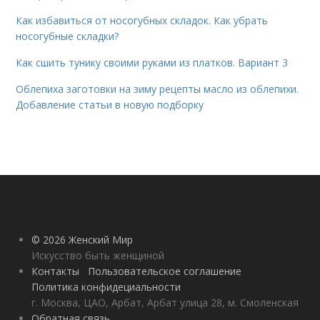
Как избавиться от носогубных складок. Как убрать
носогубные складки?
Как сшить тунику своими руками из платков. Вариант 3
Облепиха заготовки на зиму рецепты масло из облепихи.
Добавление статьи в новую подборку
© 2026 Женский Мир
Искусство быть женщиной
Контакты
Пользовательское соглашение
Политика конфидециальности
г. Москва, ЦАО, Арбат, Арбат улица 28, м. Смоленская
Обратная связь