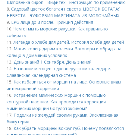
Шиповника сироп - Вифитех - инструкция по применению
8.
Садовый цветок богатая невеста. ЦВЕТОК БОГАТАЯ
НЕВЕСТА - ЭУФОРБИЯ МАРГИНАТА ИЗ МОЛОЧАЙНЫХ
9.
LPG лица до и после. Принцип действия
10.
Чем отмыть морские ракушки. Как правильно
собирать
11.
Легенда о хлебе для детей. История хлеба для детей
12.
Магия колец- дарим колечки. Заговоры и обряды на
кольцо в домашних условиях
13.
День знаний 1 Сентября. День знаний
14.
Название месяцев в древнерусском календаре.
Славянская календарная система
15.
Как избавиться от морщин на лице. Основные виды
инъекционной коррекции
16.
Устранение мимических морщин с помощью
контурной пластики. Как проводится коррекция
мимических морщин ботулотоксином?
17.
Поделки из желудей своими руками. Эксклюзивная
бижутерия
18.
Как убрать морщины вокруг губ. Почему появляются
мимические морщины вокруг губ?