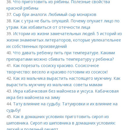
36.
Что приготовить из рябины. Полезные свойства
красной рябины
37.
Сыр бри аналоги. Любимый сыр монархов
38.
Как с утра не быть опухшей. Почему опухает лицо по
утрам. Как избавиться от отечности лица
39.
Истории из жизни замечательных людей. 5 историй из
жизни знаменитых литераторов, которые увлекательнее
их собственных произведений
40.
Что давать ребенку пить при температуре. Какими
препаратами можно сбивать температуру у ребенка?
41.
Как порезать сосиску красиво. Сосисочное
творчество: весело и красиво готовим из сосисок!
42.
Как из мальчика вырастить настоящего мужчину. Как
вырастить мужчину из мальчика: советы мамам
43.
Икра кабачковая без майонеза и уксуса. Кабачковая
икра без майонеза на зиму
44.
Тату влияние на судьбу. Татуировки и их влияние на
судьбу!
45.
Как в домашних условиях приготовить сироп из
шиповника. Сироп из шиповника в домашних условиях:
легкий и полезный рецепт