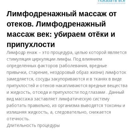
Показать все
Лимфодренажный массаж от
Аппаратный
Приготовление к
антицеллюлитный
массажу
отеков. Лимфодренажный
массаж век: убираем отёки и
припухлости
Лимфодр енаж – это процедура, целью которой является
стимуляция циркуляции лимфы. Под влиянием
определённых факторов (заболевания, вредные
привычки, старение, нездоровый образ жизни) лимфоток
замедляется, сосуды закупориваются и в тканях в виде
припухлостей и отеков накапливаются вредные вещества
и жидкость, отсюда и припухлости под глазами . Данный
вид массажа заставляет лимфатическую систему
работать правильно, из организма выводятся токсины и
излишняя жидкость, а, следовательно, снижается
отечность.
Длительность процедуры