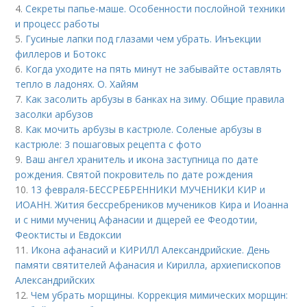
4.
Секреты папье-маше. Особенности послойной техники
и процесс работы
5.
Гусиные лапки под глазами чем убрать. Инъекции
филлеров и Ботокс
6.
Когда уходите на пять минут не забывайте оставлять
тепло в ладонях. О. Хайям
7.
Как засолить арбузы в банках на зиму. Общие правила
засолки арбузов
8.
Как мочить арбузы в кастрюле. Соленые арбузы в
кастрюле: 3 пошаговых рецепта с фото
9.
Ваш ангел хранитель и икона заступница по дате
рождения. Святой покровитель по дате рождения
10.
13 февраля-БЕССРЕБРЕННИКИ МУЧЕНИКИ КИР и
ИОАНН. Жития бессребреников мучеников Кира и Иоанна
и с ними мучениц Афанасии и дщерей ее Феодотии,
Феоктисты и Евдоксии
11.
Икона афанасий и КИРИЛЛ Александрийские. День
памяти святителей Афанасия и Кирилла, архиепископов
Александрийских
12.
Чем убрать морщины. Коррекция мимических морщин: