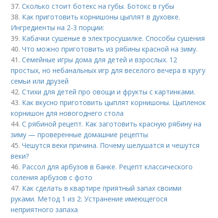
37.
Сколько стоит ботекс на губы. Ботокс в губы
38.
Как приготовить корнишоны цыплят в духовке.
Ингредиенты на 2-3 порции:
39.
Кабачки сушеные в электросушилке. Способы сушения
40.
Что можно приготовить из рябины красной на зиму.
41.
Семейные игры дома для детей и взрослых. 12
простых, но небанальных игр для веселого вечера в кругу
семьи или друзей
42.
Стихи для детей про овощи и фрукты с картинками.
43.
Как вкусно приготовить цыплят корнишоны. Цыпленок
корнишон для новогоднего стола
44.
С рябиной рецепт. Как заготовить красную рябину на
зиму — проверенные домашние рецепты
45.
Чешутся веки причина. Почему шелушатся и чешутся
веки?
46.
Рассол для арбузов в банке. Рецепт классического
соления арбузов с фото
47.
Как сделать в квартире приятный запах своими
руками. Метод 1 из 2: Устранение имеющегося
неприятного запаха