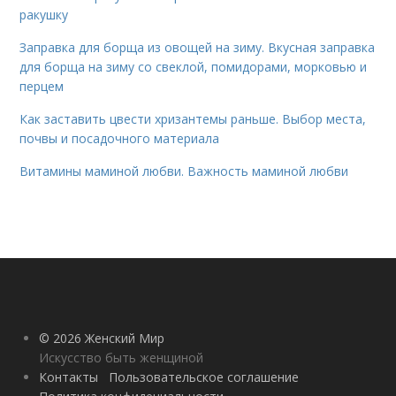
ракушку
Заправка для борща из овощей на зиму. Вкусная заправка
для борща на зиму со свеклой, помидорами, морковью и
перцем
Как заставить цвести хризантемы раньше. Выбор места,
почвы и посадочного материала
Витамины маминой любви. Важность маминой любви
© 2026 Женский Мир
Искусство быть женщиной
Контакты
Пользовательское соглашение