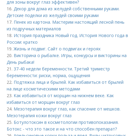
для зоны вокруг глаз эффективен?
16.
Декор для дома из желудей собственными руками.
Детские поделки из желудей своими руками
17.
Пенек из картона. Мастерим настоящий лесной пень
из подручных материалов
18.
История праздника Новый год. История Нового года в
России: кратко
19.
Жизнь и подвиг. Сайт о подвигах и героях
20.
Викторина о рыбалке. Игры, конкурсы и викторины на
День рыбака!
21.
37-40 недели беременности. Третий триместр
беременности: риски, норма, ощущения
22.
Подтяжка лица и брылей. Как избавиться от брылей
на лице косметическими методами
23.
Как избавиться от морщин на нижнем веке. Как
избавиться от морщин вокруг глаз
24.
Мезотерапия вокруг глаз, как спасение от мешков.
Мезотерапия кожи вокруг глаз
25.
Ботулотоксин в косметологии противопоказания.
Ботокс - что это такое и на что способен препарат?
26.
Апельсиновые корки польза и вред. Виды цитрусовых