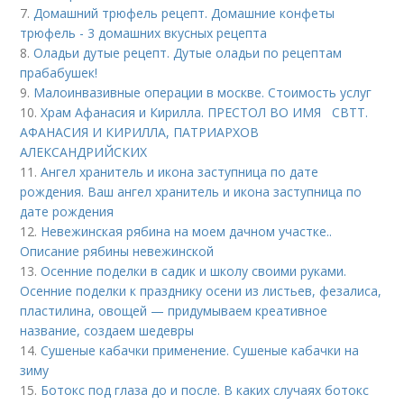
7.
Домашний трюфель рецепт. Домашние конфеты
трюфель - 3 домашних вкусных рецепта
8.
Оладьи дутые рецепт. Дутые оладьи по рецептам
прабабушек!
9.
Малоинвазивные операции в москве. Стоимость услуг
10.
Храм Афанасия и Кирилла. ПРЕСТОЛ ВО ИМЯ СВТТ.
АФАНАСИЯ И КИРИЛЛА, ПАТРИАРХОВ
АЛЕКСАНДРИЙСКИХ
11.
Ангел хранитель и икона заступница по дате
рождения. Ваш ангел хранитель и икона заступница по
дате рождения
12.
Невежинская рябина на моем дачном участке..
Описание рябины невежинской
13.
Осенние поделки в садик и школу своими руками.
Осенние поделки к празднику осени из листьев, фезалиса,
пластилина, овощей — придумываем креативное
название, создаем шедевры
14.
Сушеные кабачки применение. Сушеные кабачки на
зиму
15.
Ботокс под глаза до и после. В каких случаях ботокс