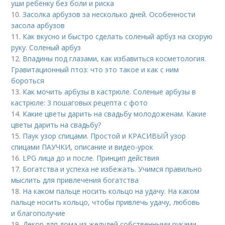
уши ребёнку без боли и риска
10.
Засолка арбузов за несколько дней. Особенности
засола арбузов
11.
Как вкусно и быстро сделать соленый арбуз на скорую
руку. Соленый арбуз
12.
Впадины под глазами, как избавиться косметология.
Гравитационный птоз: что это такое и как с ним
бороться
13.
Как мочить арбузы в кастрюле. Соленые арбузы в
кастрюле: 3 пошаговых рецепта с фото
14.
Какие цветы дарить на свадьбу молодоженам. Какие
цветы дарить на свадьбу?
15.
Паук узор спицами. Простой и КРАСИВЫЙ узор
спицами ПАУЧКИ, описание и видео-урок
16.
LPG лица до и после. Принцип действия
17.
Богатства и успеха не избежать. Учимся правильно
мыслить для привлечения богатства
18.
На каком пальце носить кольцо на удачу. На каком
пальце носить кольцо, чтобы привлечь удачу, любовь
и благополучие
19.
Декор для дома из желудей собственными руками.