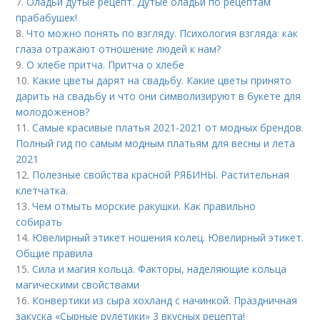
7.
Оладьи дутые рецепт. Дутые оладьи по рецептам
прабабушек!
8.
Что можно понять по взгляду. Психология взгляда: как
глаза отражают отношение людей к нам?
9.
О хлебе притча. Притча о хлебе
10.
Какие цветы дарят на свадьбу. Какие цветы принято
дарить на свадьбу и что они символизируют в букете для
молодоженов?
11.
Самые красивые платья 2021-2021 от модных брендов.
Полный гид по самым модным платьям для весны и лета
2021
12.
Полезные свойства красной РЯБИНЫ. Растительная
клетчатка.
13.
Чем отмыть морские ракушки. Как правильно
собирать
14.
Ювелирный этикет ношения колец. Ювелирный этикет.
Общие правила
15.
Сила и магия кольца. Факторы, наделяющие кольца
магическими свойствами
16.
Конвертики из сыра хохланд с начинкой. Праздничная
закуска «Сырные рулетики» 3 вкусных рецепта!