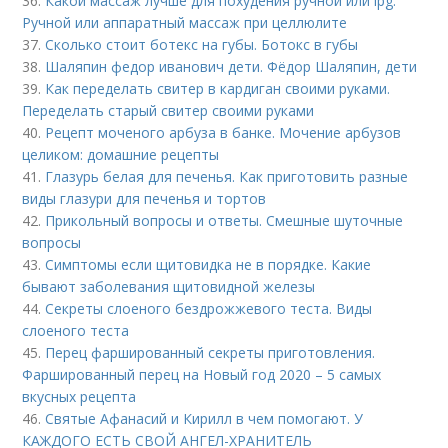
36.
Какой массаж лучше для похудения ручной или lpg.
Ручной или аппаратный массаж при целлюлите
37.
Сколько стоит ботекс на губы. Ботокс в губы
38.
Шаляпин федор иванович дети. Фёдор Шаляпин, дети
39.
Как переделать свитер в кардиган своими руками.
Переделать старый свитер своими руками
40.
Рецепт моченого арбуза в банке. Мочение арбузов
целиком: домашние рецепты
41.
Глазурь белая для печенья. Как приготовить разные
виды глазури для печенья и тортов
42.
Прикольный вопросы и ответы. Смешные шуточные
вопросы
43.
Симптомы если щитовидка не в порядке. Какие
бывают заболевания щитовидной железы
44.
Секреты слоеного бездрожжевого теста. Виды
слоеного теста
45.
Перец фаршированный секреты приготовления.
Фаршированный перец на Новый год 2020 – 5 самых
вкусных рецепта
46.
Святые Афанасий и Кирилл в чем помогают. У
КАЖДОГО ЕСТЬ СВОЙ АНГЕЛ-ХРАНИТЕЛЬ