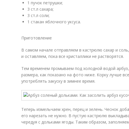
1 пучок петрушки;
3 ст.л сахара;
3 ст.л соли;
1 стакан яблочного уксуса.
Приготовление
В самом начале отправляем в кастрюлю сахар и соль
и оставляем, пока все кристаллики не растворятся.
Тем временем промываем под холодной водой арбуз, 
размера, как показано на фото ниже. Корку лучше все
употреблять закуску в зимнее время.
Теперь измельчаем хрен, перец и зелень. Чеснок до
его нарезать не нужно. В пустую кастрюлю выкладыв
чередуя с дольками ягоды. Таким образом, заполняем