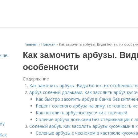
Главная
»
Новости
»
Как замочить арбузы. Виды бочек, их особен
Как замочить арбузы. Вид
ьше.
особенности
Содержание
Как замочить арбузы. Виды бочек, их особенности
Арбуз соленый дольками. Как засолить арбуз кусоч
Как быстро засолить арбуз в банке без кипяче
Рецепт соленого арбуза на зиму: готовность че
Как посолить арбузные кусочки с горчицей
Соление арбуза дольками без стерилизации с 
иму
Соленый арбуз. Как засолить арбузы кусочками в к
Соленые арбузы с чесноком в кастрюле кусочк
Как