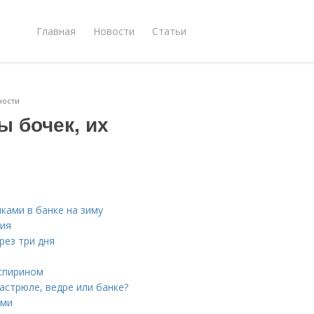
Главная
Новости
Статьи
ности
ы бочек, их
ками в банке на зиму
ния
рез три дня
аспирином
астрюле, ведре или банке?
ами