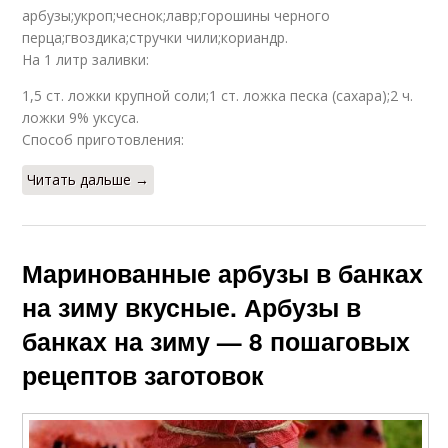
арбузы;укроп;чеснок;лавр;горошины черного
перца;гвоздика;стручки чили;кориандр.
На 1 литр заливки:
1,5 ст. ложки крупной соли;1 ст. ложка песка (сахара);2 ч.
ложки 9% уксуса.
Способ приготовления:
Читать дальше →
Маринованные арбузы в банках
на зиму вкусные. Арбузы в
банках на зиму — 8 пошаговых
рецептов заготовок