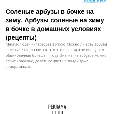
Показать все
Соленые арбузы в бочке на
Бочковые арбузы
Квашеный арбуз
зиму. Арбузы соленые на зиму
в бочке в домашних условиях
(рецепты)
Арбуз на зиму
Квашеные арбузы
Многих людей интересует вопрос: Можно ли есть арбузы
соленые ? Оказывается, что это не плод и не овощ. Это
обыкновенная большая ягода. Значит, из арбузов можно
варить варенье, делать компот на зиму и даже
замораживать.
Арбуз в бочке
Арбуз в арбузном соке
Арбузы в
Арбузы на скорую
пластиковом ведре
руку