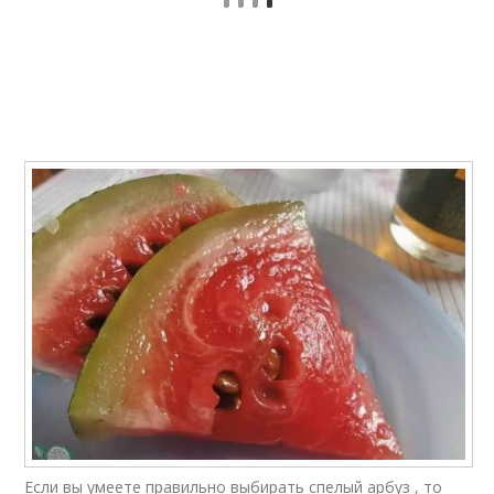
Арбуз с зеленым
Малосольные арбузы
луком
Рассол для арбузов
Варения из арбузов
Компот из арбуза
Заготовки из арбуза
Консервированные
Арбузы с аспирином
арбузы
Если вы умеете правильно выбирать спелый арбуз , то