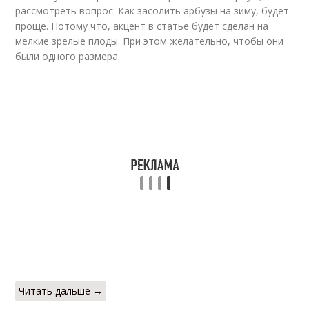
рассмотреть вопрос: Как засолить арбузы на зиму, будет
Арбузы с капустой
Моченые арбузы
проще. Потому что, акцент в статье будет сделан на
мелкие зрелые плоды. При этом желательно, чтобы они
были одного размера.
Арбузы в собственном
Арбузы в банке
соку
Соленый арбуз
Арбуз в ведре
Арбузы в ведре
Арбузы на зиму
Читать дальше →
Арбузы в банках
Арбузы без корочки