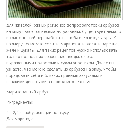
Арбузы в литровых
Арбуз для
Для жителей южных регионов вопрос заготовки арбузов
банках
консервации
на зиму является весьма актуальным. Существует немало
возможностей переработать эти бахчевые культуры. К
примеру, их можно солить, мариновать, делать варенье,
желе и цукаты. Для таких рецептов нужно использовать
Арбузы в домашних
только полностью созревшие плоды, с ярко
Арбузы с фото
условиях
выраженными полосками и сухим хвостиком. Далее вы
узнаете, что можно сделать из арбузов на зиму, чтобы
порадовать себя и близких пряными закусками и
сладкими десертами в период межсезонья.
Арбузы без
Моченый арбуз
стерилизации
Маринованный арбуз.
Ингредиенты:
2—2,2 кг арбузаспеции по вкусу
Для маринада:
Арбузы с уксусом
Арбузы на соломе