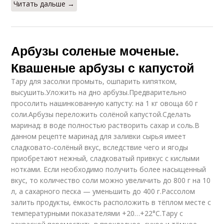
Читать дальше →
Сладко-соленые
Арбузы с укропом
арбузы
Арбузы соленые моченые.
Квашеные арбузы с капустой
Тару для засолки промыть, ошпарить кипятком,
высушить.Уложить на дно арбузы.Предварительно
просолить нашинкованную капусту: на 1 кг овоща 60 г
соли.Арбузы переложить солёной капустой.Сделать
маринад: в воде полностью растворить сахар и соль.В
данном рецепте маринад для заливки сырья имеет
сладковато-солёный вкус, вследствие чего и ягоды
приобретают нежный, сладковатый привкус с кислыми
нотками. Если необходимо получить более насыщенный
вкус, то количество соли можно увеличить до 800 г на 10
л, а сахарного песка — уменьшить до 400 г.Рассолом
залить продукты, ёмкость расположить в тёплом месте с
температурными показателями +20…+22°С.Тару с