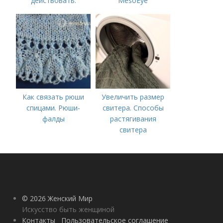
действовать.
MesoEye
Сравнение с
«Ботоксом»
Как связать рюши
Увеличить размер
спицами. Рюши-
свитера. Способы
фалды
растягивания
свитера
© 2026 Женский Мир
Искусство быть женщиной
Контакты
Пользовательское соглашение