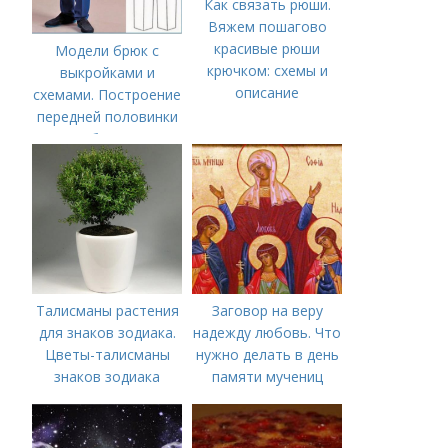
Как связать рюши.
Вяжем пошагово
красивые рюши
Модели брюк с
крючком: схемы и
выкройками и
описание
схемами. Построение
передней половинки
брюк
Талисманы растения
Заговор на веру
для знаков зодиака.
надежду любовь. Что
Цветы-талисманы
нужно делать в день
знаков зодиака
памяти мучениц
Веры, Надежды,
Любови и матери их
Софии 30 сентября