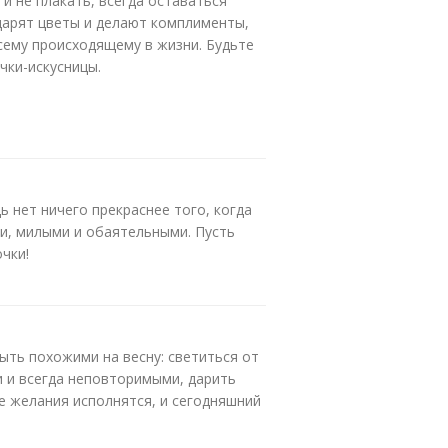
 и не плакать, всегда оставаться
дарят цветы и делают комплименты,
сему происходящему в жизни. Будьте
чки-искусницы.
ь нет ничего прекраснее того, когда
и, милыми и обаятельными. Пусть
чки!
быть похожими на весну: светиться от
 и всегда неповторимыми, дарить
е желания исполнятся, и сегодняшний