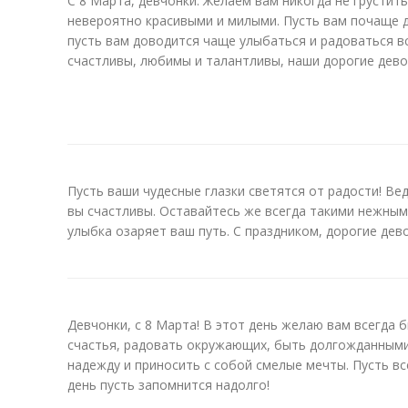
С 8 Марта, девчонки. Желаем вам никогда не грустить
невероятно красивыми и милыми. Пусть вам почаще 
пусть вам доводится чаще улыбаться и радоваться в
счастливы, любимы и талантливы, наши дорогие дево
Пусть ваши чудесные глазки светятся от радости! Вед
вы счастливы. Оставайтесь же всегда такими нежным
улыбка озаряет ваш путь. С праздником, дорогие дево
Девчонки, с 8 Марта! В этот день желаю вам всегда 
счастья, радовать окружающих, быть долгожданными
надежду и приносить с собой смелые мечты. Пусть вс
день пусть запомнится надолго!