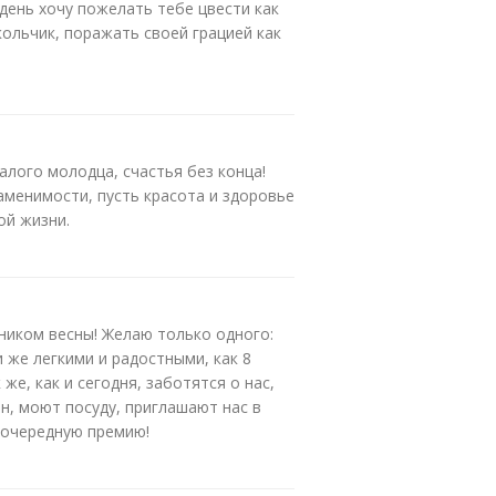
день хочу пожелать тебе цвести как
кольчик, поражать своей грацией как
лого молодца, счастья без конца!
менимости, пусть красота и здоровье
ой жизни.
дником весны! Желаю только одного:
и же легкими и радостными, как 8
же, как и сегодня, заботятся о нас,
н, моют посуду, приглашают нас в
неочередную премию!