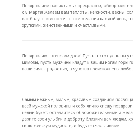
Поздравляем наших самых прекрасных, обворожитель
с 8 Марта! Желаем вам теплоты, нежности, весны, со
вас балуют и исполняют все желания каждый день, ч
хрупкими, женственными и счастливыми.
Поздравляю с женским днем! Пусть в этот день вы ут
мимозы, пусть мужчины кладут к вашим ногам горы по
ваши сияют радостью, а чувства преисполнены любо
Самым нежным, милым, красивым созданиям посвящае
всей мужской половины и себя лично спешу поздрави
целый букет: оставайтесь обворожительными и жела
дарите свои улыбки и доброту близким вам людям, хр
свою женскую мудрость, и будьте счастливыми!