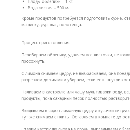
Плоды облепихи – 1 кг.
Вода чистая – 500 мл.
Кроме продуктов потребуется подготовить сухие, ст
машинку, дуршлаг, полотенца.
Процесс приготовления:
Перебираем облепиху, удаляем все листочки, веточк
просохнуть.
С лимона снимаем цедру, не выбрасываем, она понад
разрезаем дольками и убираем, если есть внутри кос
Наливаем в кастрюлю или чашу мультиварки воду, вс
продукты, пока сахарный песок полностью растворит
Вкидываем в сироп лимонную цедру и кусочки цитрусо
тут же снимаем с плиты. Оставляем в комнате до ост
Ставим кастрюлю снова на огонь, выкладываем облеп