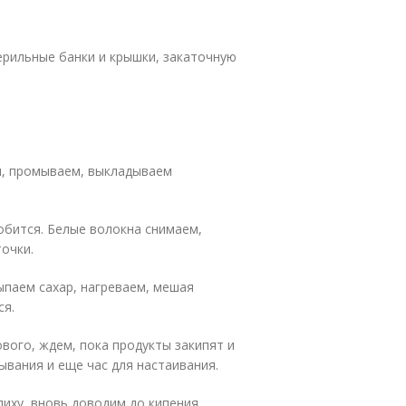
ерильные банки и крышки, закаточную
и, промываем, выкладываем
обится. Белые волокна снимаем,
точки.
ыпаем сахар, нагреваем, мешая
ся.
вого, ждем, пока продукты закипят и
ывания и еще час для настаивания.
иху, вновь доводим до кипения,