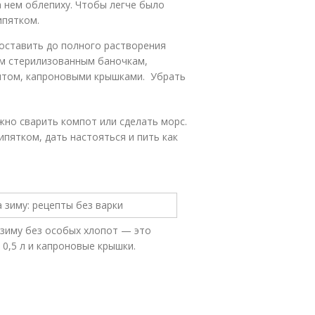
а нем облепиху. Чтобы легче было
ипятком.
и оставить до полного растворения
хим стерилизованным баночкам,
ентом, капроновыми крышками. Убрать
но сварить компот или сделать морс.
ипятком, дать настояться и пить как
 зиму без особых хлопот — это
 0,5 л и капроновые крышки.