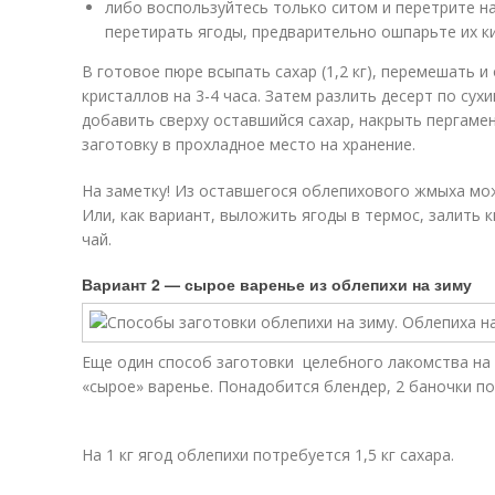
либо воспользуйтесь только ситом и перетрите н
перетирать ягоды, предварительно ошпарьте их к
В готовое пюре всыпать сахар (1,2 кг), перемешать 
кристаллов на 3-4 часа. Затем разлить десерт по су
добавить сверху оставшийся сахар, накрыть пергам
заготовку в прохладное место на хранение.
На заметку! Из оставшегося облепихового жмыха мож
Или, как вариант, выложить ягоды в термос, залить к
чай.
Вариант 2 — сырое варенье из облепихи на зиму
Еще один способ заготовки целебного лакомства на
«сырое» варенье. Понадобится блендер, 2 баночки по
На 1 кг ягод облепихи потребуется 1,5 кг сахара.