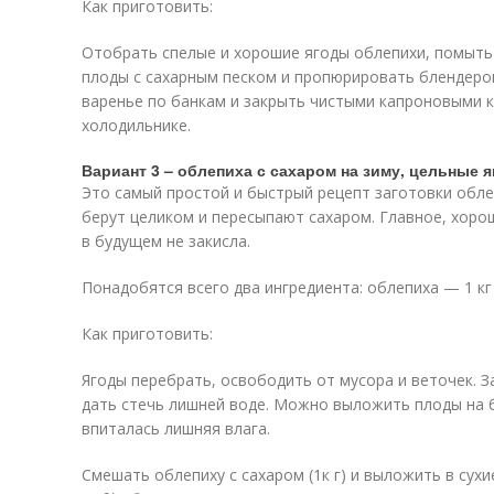
Как приготовить:
Отобрать спелые и хорошие ягоды облепихи, помыть
плоды с сахарным песком и пропюрировать блендеро
варенье по банкам и закрыть чистыми капроновыми к
холодильнике.
Вариант 3 – облепиха с сахаром на зиму, цельные 
Это самый простой и быстрый рецепт заготовки облеп
берут целиком и пересыпают сахаром. Главное, хоро
в будущем не закисла.
Понадобятся всего два ингредиента: облепиха — 1 кг и
Как приготовить:
Ягоды перебрать, освободить от мусора и веточек. З
дать стечь лишней воде. Можно выложить плоды на
впиталась лишняя влага.
Смешать облепиху с сахаром (1к г) и выложить в сух