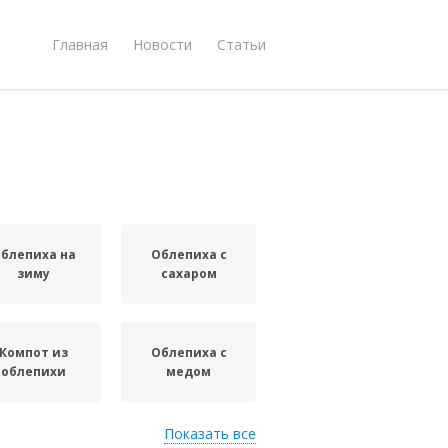
Главная
Новости
Статьи
блепиха на
Облепиха с
зиму
сахаром
Компот из
Облепиха с
облепихи
медом
Показать все