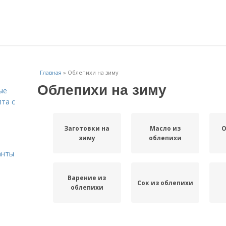
Главная
»
Облепихи на зиму
Облепихи на зиму
ые
пта с
Заготовки на
Масло из
О
й
зиму
облепихи
анты
Варение из
Сок из облепихи
облепихи