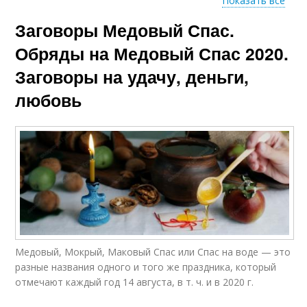
Показать все
Заговоры Медовый Спас.
Обряд для крепких
Обряд с орехами
отношений
Обряды на Медовый Спас 2020.
Заговоры на удачу, деньги,
любовь
Спас на руси
Мокрый спас
Приметы на медовый
Медовые ярмарки
спас
Медовый, Мокрый, Маковый Спас или Спас на воде — это
Спас в саду
Народные обряды
разные названия одного и того же праздника, который
отмечают каждый год 14 августа, в т. ч. и в 2020 г.