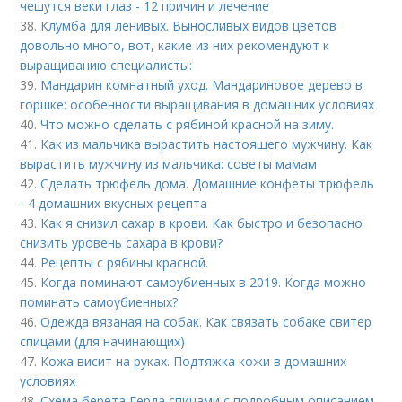
чешутся веки глаз - 12 причин и лечение
38.
Клумба для ленивых. Выносливых видов цветов
довольно много, вот, какие из них рекомендуют к
выращиванию специалисты:
39.
Мандарин комнатный уход. Мандариновое дерево в
горшке: особенности выращивания в домашних условиях
40.
Что можно сделать с рябиной красной на зиму.
41.
Как из мальчика вырастить настоящего мужчину. Как
вырастить мужчину из мальчика: советы мамам
42.
Сделать трюфель дома. Домашние конфеты трюфель
- 4 домашних вкусных-рецепта
43.
Как я снизил сахар в крови. Как быстро и безопасно
снизить уровень сахара в крови?
44.
Рецепты с рябины красной.
45.
Когда поминают самоубиенных в 2019. Когда можно
поминать самоубиенных?
46.
Одежда вязаная на собак. Как связать собаке свитер
спицами (для начинающих)
47.
Кожа висит на руках. Подтяжка кожи в домашних
условиях
48.
Схема берета Герда спицами с подробным описанием