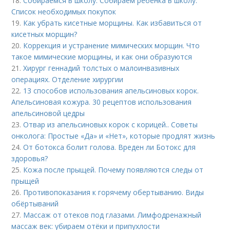
18.
Собираемся в школу. Собираем ребёнка в школу.
Список необходимых покупок
19.
Как убрать кисетные морщины. Как избавиться от
кисетных морщин?
20.
Коррекция и устранение мимических морщин. Что
такое мимические морщины, и как они образуются
21.
Хирург геннадий толстых о малоинвазивных
операциях. Отделение хирургии
22.
13 способов использования апельсиновых корок.
Апельсиновая кожура. 30 рецептов использования
апельсиновой цедры
23.
Отвар из апельсиновых корок с корицей.. Советы
онколога: Простые «Да» и «Нет», которые продлят жизнь
24.
От ботокса болит голова. Вреден ли Ботокс для
здоровья?
25.
Кожа после прыщей. Почему появляются следы от
прыщей
26.
Противопоказания к горячему обертыванию. Виды
обёртываний
27.
Массаж от отеков под глазами. Лимфодренажный
массаж век: убираем отёки и припухлости