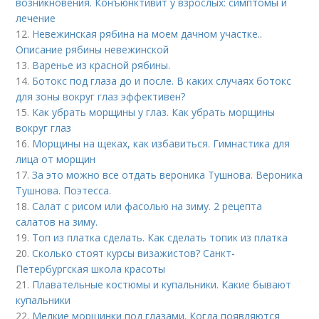
возникновения. Конъюнктивит у взрослых: симптомы и
лечение
12.
Невежинская рябина на моем дачном участке..
Описание рябины невежинской
13.
Варенье из красной рябины.
14.
Ботокс под глаза до и после. В каких случаях ботокс
для зоны вокруг глаз эффективен?
15.
Как убрать морщины у глаз. Как убрать морщины
вокруг глаз
16.
Морщины на щеках, как избавиться. Гимнастика для
лица от морщин
17.
За это можно все отдать вероника Тушнова. Вероника
Тушнова. Поэтесса.
18.
Салат с рисом или фасолью на зиму. 2 рецепта
салатов на зиму.
19.
Топ из платка сделать. Как сделать топик из платка
20.
Сколько стоят курсы визажистов? Санкт-
Петербургская школа красоты
21.
Плавательные костюмы и купальники. Какие бывают
купальники
22.
Мелкие морщинки под глазами. Когда появляются