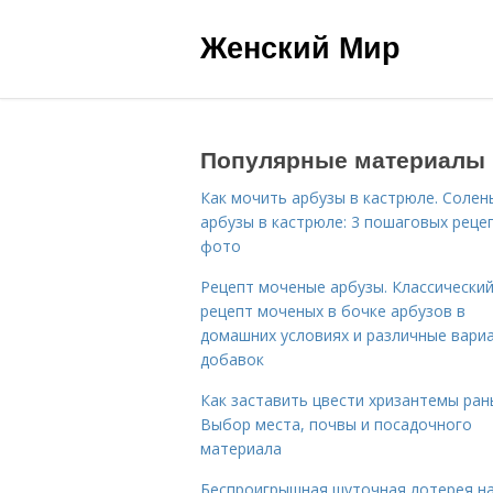
Женский Мир
Популярные материалы
Как мочить арбузы в кастрюле. Солен
арбузы в кастрюле: 3 пошаговых реце
фото
Рецепт моченые арбузы. Классически
рецепт моченых в бочке арбузов в
домашних условиях и различные вари
добавок
Как заставить цвести хризантемы ран
Выбор места, почвы и посадочного
материала
Беспроигрышная шуточная лотерея н