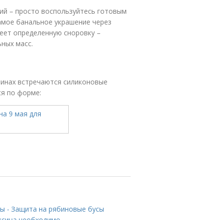
ий – просто воспользуйтесь готовым
амое банальное украшение через
меет определенную сноровку –
ных масс.
зинах встречаются силиконовые
ся по форме:
ны - Защита на рябиновые бусы
оксина необходимо