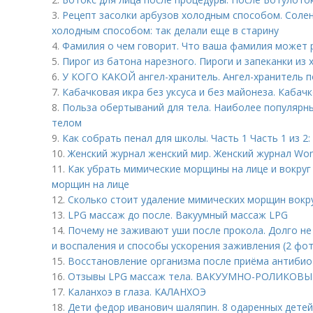
3.
Рецепт засолки арбузов холодным способом. Солен
холодным способом: так делали еще в старину
4.
Фамилия о чем говорит. Что ваша фамилия может р
5.
Пирог из батона нарезного. Пироги и запеканки из 
6.
У КОГО КАКОЙ ангел-хранитель. Ангел-хранитель 
7.
Кабачковая икра без уксуса и без майонеза. Кабачк
8.
Польза обертываний для тела. Наиболее популярны
телом
9.
Как собрать пенал для школы. Часть 1 Часть 1 из 
10.
Женский журнал женский мир. Женский журнал Wo
11.
Как убрать мимические морщины на лице и вокруг
морщин на лице
12.
Сколько стоит удаление мимических морщин вокру
13.
LPG массаж до после. Вакуумный массаж LPG
14.
Почему не заживают уши после прокола. Долго не
и воспаления и способы ускорения заживления (2 фо
15.
Восстановление организма после приёма антибио
16.
Отзывы LPG массаж тела. ВАКУУМНО-РОЛИКОВЫ
17.
Каланхоэ в глаза. КАЛАНХОЭ
18.
Дети федор иванович шаляпин. 8 одаренных детей