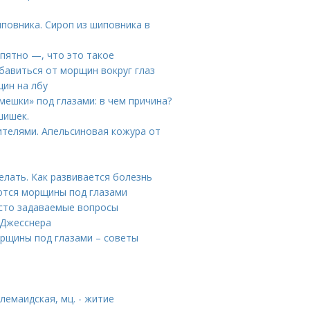
иповника. Сироп из шиповника в
 пятно —, что это такое
бавиться от морщин вокруг глаз
щин на лбу
мешки» под глазами: в чем причина?
шишек.
ителями. Апельсиновая кожура от
елать. Как развивается болезнь
ются морщины под глазами
асто задаваемые вопросы
 Джесснера
орщины под глазами – советы
и
емаидская, мц. - житие