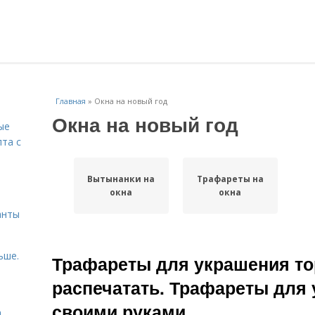
Главная
»
Окна на новый год
Окна на новый год
ые
пта с
Вытынанки на
Трафареты на
й
окна
окна
анты
ьше.
Трафареты для украшения т
распечатать. Трафареты для 
своими руками
а