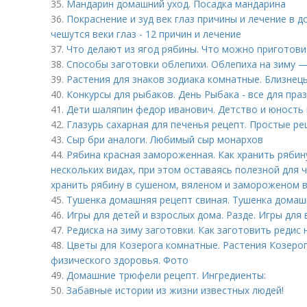
35.
Мандарин домашний уход. Посадка мандарина
36.
Покраснение и зуд век глаз причины и лечение в д
чешутся веки глаз - 12 причин и лечение
37.
Что делают из ягод рябины. Что можно приготови
38.
Способы заготовки облепихи. Облепиха на зиму —
39.
Растения для знаков зодиака комнатные. Близнец
40.
Конкурсы для рыбаков. День Рыбака - все для праз
41.
Дети шаляпин федор иванович. Детство и юность
42.
Глазурь сахарная для печенья рецепт. Простые ре
43.
Сыр бри аналоги. Любимый сыр монархов
44.
Рябина красная замороженная. Как хранить рябин
нескольких видах, при этом оставаясь полезной для ч
хранить рябину в сушеном, вяленом и замороженом в
45.
Тушенка домашняя рецепт свиная. Тушенка домаш
46.
Игры для детей и взрослых дома. Разде. Игры для 
47.
Редиска на зиму заготовки. Как заготовить редис 
48.
Цветы для Козерога комнатные. Растения Козеро
физического здоровья. Фото
49.
Домашние трюфели рецепт. Ингредиенты:
50.
Забавные истории из жизни известных людей!