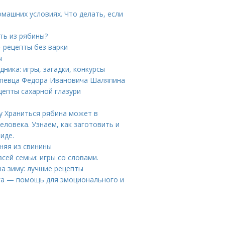
омашних условиях. Что делать, если
ть из рябины?
 рецепты без варки
ы
дника: игры, загадки, конкурсы
 певца Федора Ивановича Шаляпина
цепты сахарной глазури
у Храниться рябина может в
еловека. Узнаем, как заготовить и
иде.
няя из свинины
всей семьи: игры со словами.
на зиму: лучшие рецепты
га — помощь для эмоционального и