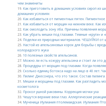
чем знамениты
19.
Как приготовить в домашних условиях сироп из ш
домашних условиях
20.
Как избавиться от пигментных пятен. Пигментное
21.
Как избавиться от морщин на нижнем веке. Как из
22.
Как омолодить зону лба. Причины появления мор
23.
Как убрать мешки под глазами. Темные «круги» и «
24.
Поделки из природных материалов. ЧЕШУЙКИ от 
25.
Настой из апельсиновых корок для борьбы с вред
колорадского жука
26.
10 полезных свойств апельсинов.
27.
Можно ли есть кожуру апельсина и стоит ли это д
28.
Процедуры от морщин под глазами. Когда появля
29.
Сколько единиц ботокса надо на лицо в 40 лет. Ч
30.
Пилинг Джесснера, что это такое. Состав пилинга
31.
Мешки и морщины под глазами. Как разгладить м
косметолога
32.
Прокол ушной раковины. Коррекция мочки уха
33.
Чешутся верхние веки глаз. Аллергические реакци
34.
Мученица Иулиания птолемаидская. Иулиания Птол