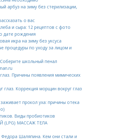
ый арбуз на зиму без стерилизации,
ассказать о вас
хлеба и сыра: 12 рецептов с фото
по дате рождения
овая икра на зиму без уксуса
е процедуры по уходу за лицом и
2: Соберите школьный пенал
man.ru
 глаз. Причины появления мимических
г глаз. Коррекция морщин вокруг глаз
 заживает прокол уха: причины отека
то)
тиков. Виды пробиотиков
Й (LPG) МАССАЖ ТЕЛА
 Федора Шаляпина. Кем они стали и