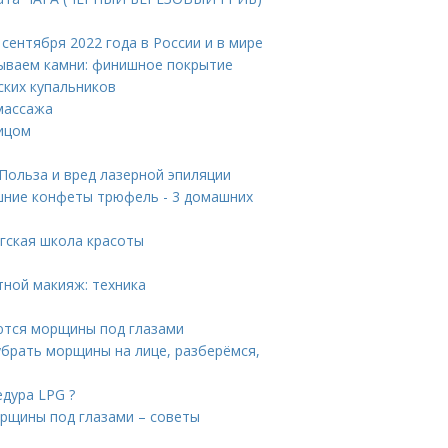
 сентября 2022 года в России и в мире
вываем камни: финишное покрытие
ских купальников
массажа
лицом
Польза и вред лазерной эпиляции
шние конфеты трюфель - 3 домашних
гская школа красоты
ной макияж: техника
ются морщины под глазами
убрать морщины на лице, разберёмся,
едура LPG ?
орщины под глазами – советы