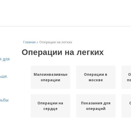
Главная
»
Операции на легких
Операции на легких
я для
Малоинвазивные
Операции в
О
ьше.
операции
москве
п
рьбы
Операции на
Показания для
сердце
операций
Операции на