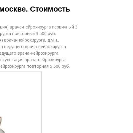
перации на
москве. Стоимость
яичниках
ция) врача-нейрохирурга первичный 3
рурга повторный 3 500 руб.
 врача-нейрохирурга, д.м.н.,
ия) ведущего врача-нейрохирурга
ведущего врача-нейрохирурга
онсультация врача-нейрохирурга
нейрохирурга повторная 5 500 руб.