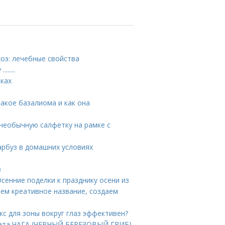
хоэ: лечебные свойства
.....
иках
такое базалиома и как она
 необычную салфетку на рамке с
арбуз в домашних условиях
в
Осенние поделки к празднику осени из
ем креативное название, создаем
окс для зоны вокруг глаз эффективен?
арата ЧАГА (ЧЕРНЫЙ БЕРЕЗОВЫЙ ГРИБ)