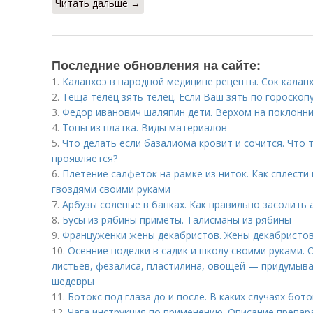
Читать дальше →
Последние обновления на сайте:
1.
Каланхоэ в народной медицине рецепты. Сок калан
2.
Теща телец зять телец. Если Ваш зять по гороскопу ...
3.
Федор иванович шаляпин дети. Верхом на поклонн
4.
Топы из платка. Виды материалов
5.
Что делать если базалиома кровит и сочится. Что 
проявляется?
6.
Плетение салфеток на рамке из ниток. Как сплести
гвоздями своими руками
7.
Арбузы соленые в банках. Как правильно засолить 
8.
Бусы из рябины приметы. Талисманы из рябины
9.
Француженки жены декабристов. Жены декабристо
10.
Осенние поделки в садик и школу своими руками. 
листьев, фезалиса, пластилина, овощей — придумыва
шедевры
11.
Ботокс под глаза до и после. В каких случаях бот
12.
Чага инструкция по применению. Описание преп