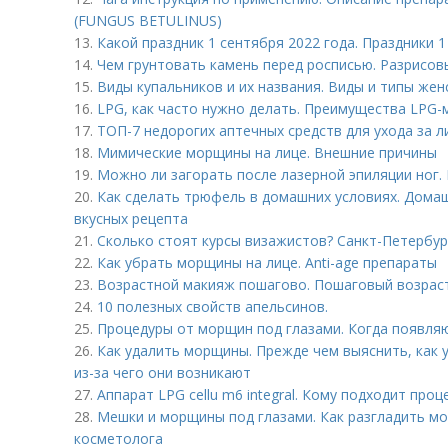
(FUNGUS BETULINUS)
13.
Какой праздник 1 сентября 2022 года. Праздники 1
14.
Чем грунтовать камень перед росписью. Разрисо
15.
Виды купальников и их названия. Виды и типы жен
16.
LPG, как часто нужно делать. Преимущества LPG-
17.
ТОП-7 недорогих аптечных средств для ухода за 
18.
Мимические морщины на лице. Внешние причины
19.
Можно ли загорать после лазерной эпиляции ног. 
20.
Как сделать трюфель в домашних условиях. Дома
вкусных рецепта
21.
Сколько стоят курсы визажистов? Санкт-Петербур
22.
Как убрать морщины на лице. Anti-age препараты
23.
Возрастной макияж пошагово. Пошаговый возраст
24.
10 полезных свойств апельсинов.
25.
Процедуры от морщин под глазами. Когда появля
26.
Как удалить морщины. Прежде чем выяснить, как 
из-за чего они возникают
27.
Аппарат LPG cellu m6 integral. Кому подходит проц
28.
Мешки и морщины под глазами. Как разгладить м
косметолога