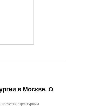
ргии в Москве. О
и является структурным