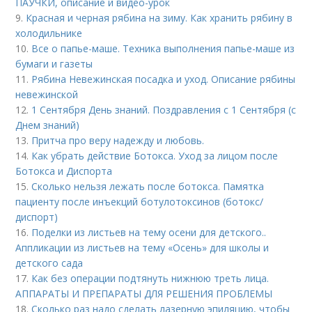
ПАУЧКИ, описание и видео-урок
9.
Красная и черная рябина на зиму. Как хранить рябину в
холодильнике
10.
Все о папье-маше. Техника выполнения папье-маше из
бумаги и газеты
11.
Рябина Невежинская посадка и уход. Описание рябины
невежинской
12.
1 Сентября День знаний. Поздравления с 1 Сентября (с
Днем знаний)
13.
Притча про веру надежду и любовь.
14.
Как убрать действие Ботокса. Уход за лицом после
Ботокса и Диспорта
15.
Сколько нельзя лежать после ботокса. Памятка
пациенту после инъекций ботулотоксинов (ботокс/
диспорт)
16.
Поделки из листьев на тему осени для детского..
Аппликации из листьев на тему «Осень» для школы и
детского сада
17.
Как без операции подтянуть нижнюю треть лица.
АППАРАТЫ И ПРЕПАРАТЫ ДЛЯ РЕШЕНИЯ ПРОБЛЕМЫ
18.
Сколько раз надо сделать лазерную эпиляцию, чтобы