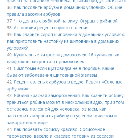
влияют на организм человека, в каких продуктах искать
36.
Как посолить арбузы в домашних условиях. Общие
правила засолки арбузов
37.
Что делать с рябиной на зиму. Огурцы с рябиной
38.
Актинидия рецепты приготовления.
39.
Как сварить сироп шиповника в домашних условиях.
Как приготовить настойку из шиповника в домашних
условиях?
40.
Кулинарные хитрости домохозяек. 16 кулинарных
лайфхаков: хитрости от домохозяек
41.
Симптомы если щитовидка не в порядке. Какие
бывают заболевания щитовидной железы
42.
Рецепт соленых арбузов в ведре. Рецепт «Соленые
арбузики»:
43.
Рябина красная замороженная. Как хранить рябину
Храниться рябина может в нескольких видах, при этом
оставаясь полезной для человека. Узнаем, как
заготовить и хранить рябину в сушеном, вяленом и
замороженом виде.
44.
Как порезать сосиску красиво. Сосисочное
творчество: весело и красиво готовим из сосисок!