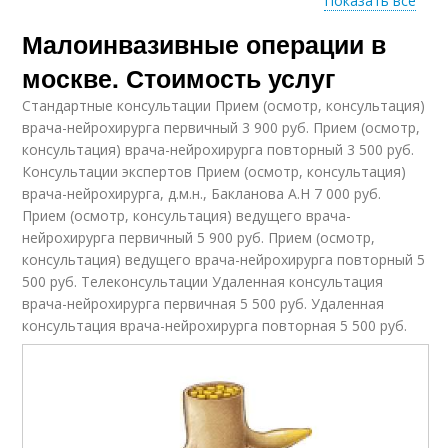
Показать все
Малоинвазивные операции в
Показания для
Операции на сердце
операций
москве. Стоимость услуг
Стандартные консультации Прием (осмотр, консультация)
врача-нейрохирурга первичный 3 900 руб. Прием (осмотр,
Операции в
консультация) врача-нейрохирурга повторный 3 500 руб.
Операции в урологии
гинекологии
Консультации экспертов Прием (осмотр, консультация)
врача-нейрохирурга, д.м.н., Бакланова А.Н 7 000 руб.
Прием (осмотр, консультация) ведущего врача-
нейрохирурга первичный 5 900 руб. Прием (осмотр,
Операции на
консультация) ведущего врача-нейрохирурга повторный 5
Операции на матке
маточных трубах
500 руб. Телеконсультации Удаленная консультация
врача-нейрохирурга первичная 5 500 руб. Удаленная
консультация врача-нейрохирурга повторная 5 500 руб.
Операции на
яичниках