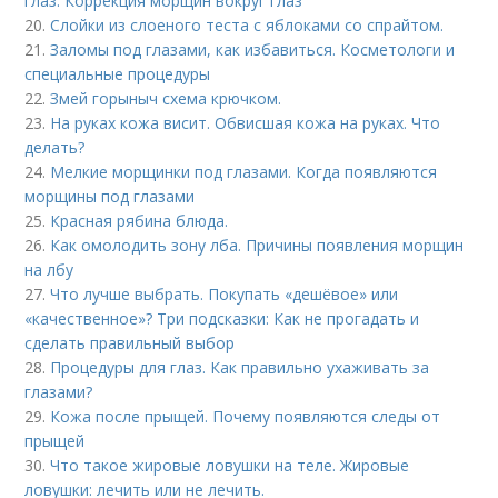
глаз. Коррекция морщин вокруг глаз
20.
Слойки из слоеного теста с яблоками со спрайтом.
21.
Заломы под глазами, как избавиться. Косметологи и
специальные процедуры
22.
Змей горыныч схема крючком.
23.
На руках кожа висит. Обвисшая кожа на руках. Что
делать?
24.
Мелкие морщинки под глазами. Когда появляются
морщины под глазами
25.
Красная рябина блюда.
26.
Как омолодить зону лба. Причины появления морщин
на лбу
27.
Что лучше выбрать. Покупать «дешёвое» или
«качественное»? Три подсказки: Как не прогадать и
сделать правильный выбор
28.
Процедуры для глаз. Как правильно ухаживать за
глазами?
29.
Кожа после прыщей. Почему появляются следы от
прыщей
30.
Что такое жировые ловушки на теле. Жировые
ловушки: лечить или не лечить.