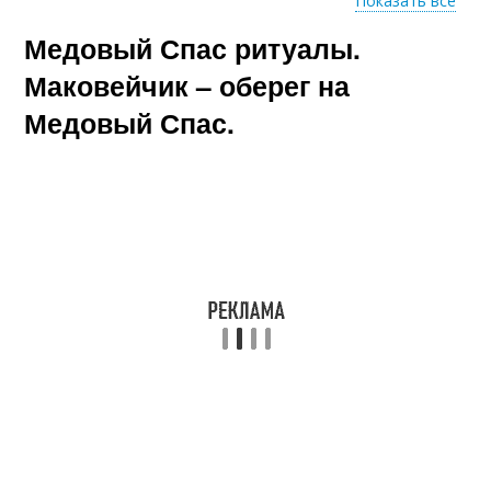
Показать все
Медовый Спас ритуалы.
Холодный спас
Яблочный спас
Маковейчик – оберег на
Медовый Спас.
Спас в августе