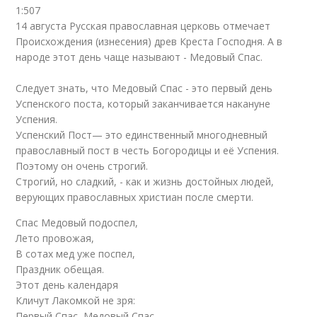
1:507
14 августа Русская православная церковь отмечает
Происхождения (изнесения) древ Креста Господня. А в
народе этот день чаще называют - Медовый Спас.
Следует знать, что Медовый Спас - это первый день
Успенского поста, который заканчивается накануне
Успения.
Успенский Пост— это единственный многодневный
православный пост в честь Богородицы и её Успения.
Поэтому он очень строгий.
Строгий, но сладкий, - как и жизнь достойных людей,
верующих православных христиан после смерти.
Спас Медовый подоспел,
Лето провожая,
В сотах мед уже поспел,
Праздник обещая.
Этот день календаря
Кличут Лакомкой не зря:
Первый Спас, Медовый Спас,