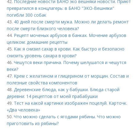
42.
Последние новости БАНО эко вешняки новости. Приют
превратился в концлагерь: в БАНО "ЭКО-Вешняки"
погибли 300 собак
43.
40 дней после смерти мужа. Можно ли делать ремонт
после смерти близкого человека?
44.
Рецепт моченых арбузов в банках. Мочение арбузов
целиком: домашние рецепты
45.
Как я снизил сахар в крови. Как быстро и безопасно
снизить уровень сахара в крови?
46.
Чешутся веки причина. Почему шелушатся и чешутся
веки?
47.
Крем с желатином и глицерином от морщин. Состав и
полезные свойства компонентов
48.
Деревенские блюда, как у бабушки. Блюда старой
деревни: 14 рецептов от моей прабабушки
49.
Тест на какой картинке изображен поцелуй. Карточк.
«Два человека»
50.
Что можно сделать с ягодами рябины. Что можно
приготовить из рябины?