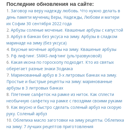
Последние обновления на сайте:
1.
Заговор на веру надежду любовь. Что нужно делать в
день памяти мучениц Веры, Надежды, Любови и матери
их Софии 30 сентября 2022 года
2.
Арбузы соленые моченые. Квашеные арбузы с капустой
3.
Арбуз в банках без уксуса на зиму. Арбузы в сладком
маринаде на зиму (без уксуса)
4.
Вкусные мочёные арбузы на зиму. Квашеные арбузы
5.
Рф лифтинг. SMAS-лифтинг (ультразвуковой)
6.
Какая икона по гороскопу подходит. Кто из святых
оберегает разные знаки Зодиака
7.
Маринованный арбуз в 3-х литровых банках на зиму.
Простые и быстрые рецепты на зиму: маринованные
арбузы в 3 литровых банках
8.
Плетение салфеток на рамке из ниток. Как сплести
необычную салфетку на рамке с гвоздями своими руками
9.
Как вкусно и быстро сделать соленый арбуз на скорую
руку. Соленый арбуз
10.
Облепиха масло заготовки на зиму рецепты. Облепиха
на зиму: 7 лучших рецептов приготовления