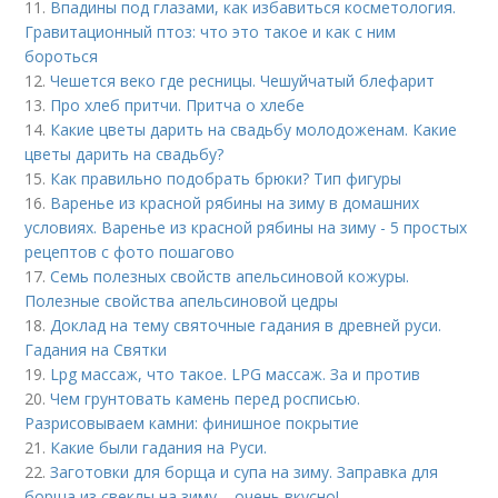
11.
Впадины под глазами, как избавиться косметология.
Гравитационный птоз: что это такое и как с ним
бороться
12.
Чешется веко где ресницы. Чешуйчатый блефарит
13.
Про хлеб притчи. Притча о хлебе
14.
Какие цветы дарить на свадьбу молодоженам. Какие
цветы дарить на свадьбу?
15.
Как правильно подобрать брюки? Тип фигуры
16.
Варенье из красной рябины на зиму в домашних
условиях. Варенье из красной рябины на зиму - 5 простых
рецептов с фото пошагово
17.
Семь полезных свойств апельсиновой кожуры.
Полезные свойства апельсиновой цедры
18.
Доклад на тему святочные гадания в древней руси.
Гадания на Святки
19.
Lpg массаж, что такое. LPG массаж. За и против
20.
Чем грунтовать камень перед росписью.
Разрисовываем камни: финишное покрытие
21.
Какие были гадания на Руси.
22.
Заготовки для борща и супа на зиму. Заправка для
борща из свеклы на зиму – очень вкусно!