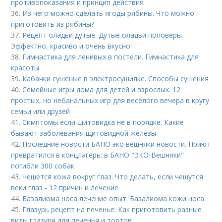
противопоказания и принцип действия
36.
Из чего можно сделать ягоды рябины. Что можно
приготовить из рябины?
37.
Рецепт оладьи дутые. Дутые оладьи поповеры.
Эффектно, красиво и очень вкусно!
38.
Гимнастика для ленивых в постели. Гимнастика для
красоты
39.
Кабачки сушеные в электросушилке. Способы сушения
40.
Семейные игры дома для детей и взрослых. 12
простых, но небанальных игр для веселого вечера в кругу
семьи или друзей
41.
Симптомы если щитовидка не в порядке. Какие
бывают заболевания щитовидной железы
42.
Последние новости БАНО эко вешняки новости. Приют
превратился в концлагерь: в БАНО "ЭКО-Вешняки"
погибли 300 собак
43.
Чешется кожа вокруг глаз. Что делать, если чешутся
веки глаз - 12 причин и лечение
44.
Базалиома носа лечение опыт. Базалиома кожи носа
45.
Глазурь рецепт на печенье. Как приготовить разные
виды глазури для печенья и тортов