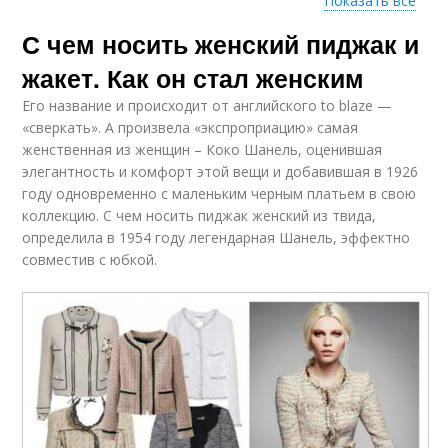
Показать все
С чем носить женский пиджак и
Кожаный пиджак
Короткий пиджак
жакет. Как он стал женским
Его название и происходит от английского to blaze —
«сверкать». А произвела «экспроприацию» самая
женственная из женщин – Коко Шанель, оценившая
элегантность и комфорт этой вещи и добавившая в 1926
году одновременно с маленьким черным платьем в свою
коллекцию. С чем носить пиджак женский из твида,
определила в 1954 году легендарная Шанель, эффектно
совместив с юбкой.